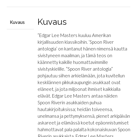
antologia
määrä
Kuvaus
Kuvaus
”Edgar Lee Masters kuuluu Amerikan
kirjallisuuden klassikoihin. ’Spoon River
antologia’ on kantanut hänen nimensä kautta
sivistyneen maailman, ja tämä teos on
käännetty kaikille huomattavimmille
sivistyskielille. ”Spoon River antologia”
pohjautuu siihen arkielämään, jota kuvitellun
keskilännen pikkukaupungin asukkaat ovat
eläneet, ja jota miljoonat ihmiset kaikkialla
elävät. Edgar Lee Masters antaa näiden
Spoon Riverin asukkaiden puhua
hautakirjoituksissa; heidän toiveensa,
unelmansa ja pettymyksensä, pienet arkipäivän
askareet ja elämässä koetut epäonnistumiset
hahmottavat pala palalta kokonaiskuvan Spoon
Riverin asukkaista. Edgar Lee Masters