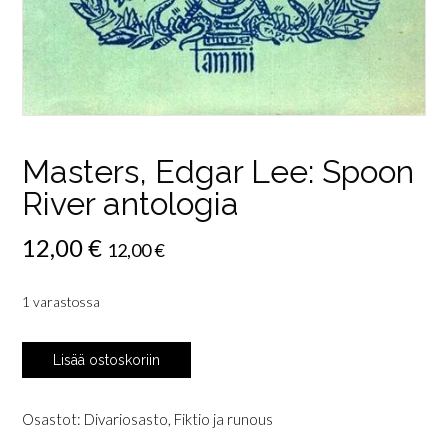
Masters, Edgar Lee: Spoon
River antologia
12,00
€
12,00
€
1 varastossa
Masters,
Lisää ostoskoriin
Edgar
Lee:
Spoon
Osastot:
Divariosasto
,
Fiktio ja runous
River