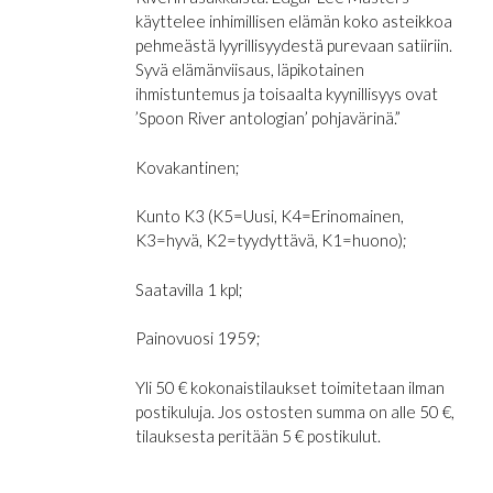
käyttelee inhimillisen elämän koko asteikkoa
pehmeästä lyyrillisyydestä purevaan satiiriin.
Syvä elämänviisaus, läpikotainen
ihmistuntemus ja toisaalta kyynillisyys ovat
’Spoon River antologian’ pohjavärinä.”
Kovakantinen;
Kunto K3 (K5=Uusi, K4=Erinomainen,
K3=hyvä, K2=tyydyttävä, K1=huono);
Saatavilla 1 kpl;
Painovuosi 1959;
Yli 50 € kokonaistilaukset toimitetaan ilman
postikuluja. Jos ostosten summa on alle 50 €,
tilauksesta peritään 5 € postikulut.