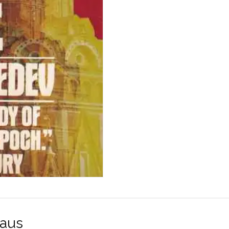
määrä
aus