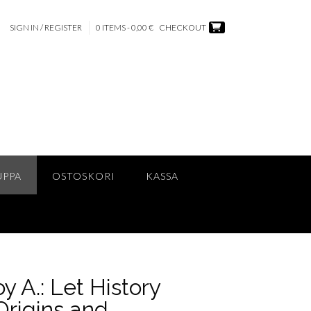
SIGN IN / REGISTER
0 ITEMS - 0,00 €
CHECKOUT
UPPA
OSTOSKORI
KASSA
 A.: Let History
Origins and