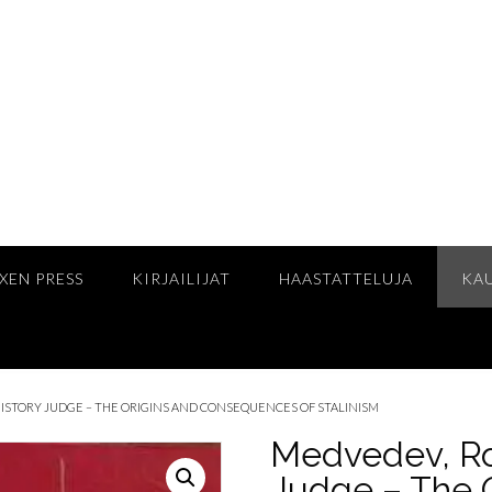
XEN PRESS
KIRJAILIJAT
HAASTATTELUJA
KA
 HISTORY JUDGE – THE ORIGINS AND CONSEQUENCES OF STALINISM
Medvedev, Roy
Judge – The 