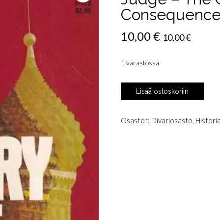
Consequences
10,00
€
10,00
€
1 varastossa
Medvedev,
Lisää ostoskoriin
Roy
A.:
Let
Osastot:
Divariosasto
,
Histori
History
Judge
-
The
Origins
and
Consequences
of
Stalinism