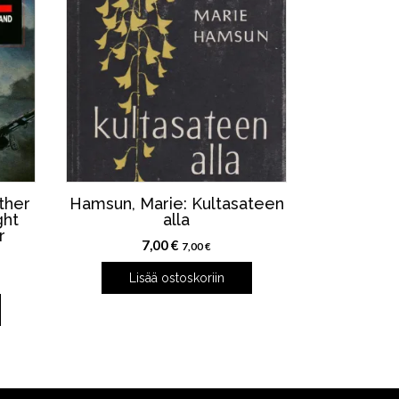
Other
Hamsun, Marie: Kultasateen
ght
alla
r
7,00
€
7,00
€
Lisää ostoskoriin