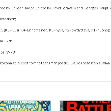
ted by Colleen Taylor. Edited by David Joravsky and Georges Haupt.
kantinen;
K3 (K5=Uusi, K4=Erinomainen, K3=hyvä, K2=tyydyttävä, K1=huono);
la 1 kpl;
osi 1973;
€ kokonaistilaukset toimitetaan ilman postikuluja. Jos ostosten summa on