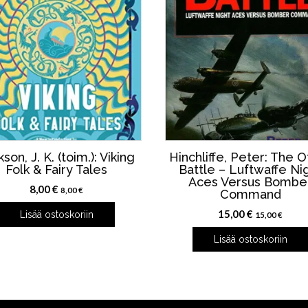
son, J. K. (toim.): Viking
Hinchliffe, Peter: The 
Folk & Fairy Tales
Battle – Luftwaffe Ni
Aces Versus Bombe
8,00
€
8,00
€
Command
15,00
€
Lisää ostoskoriin
15,00
€
Lisää ostoskoriin