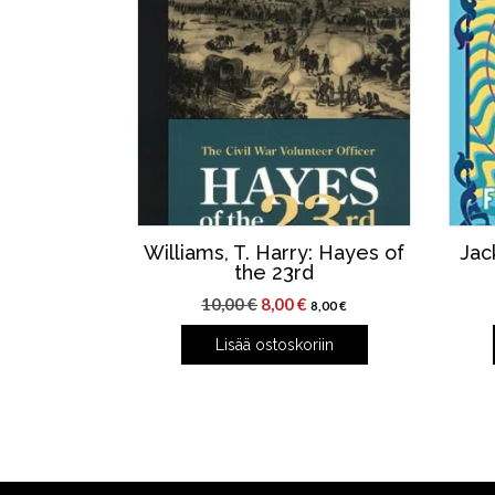
Williams, T. Harry: Hayes of
Jack
the 23rd
Alkuperäinen
Nykyinen
10,00
€
8,00
€
8,00
€
hinta
hinta
Lisää ostoskoriin
oli:
on:
10,00 €.
8,00 €.