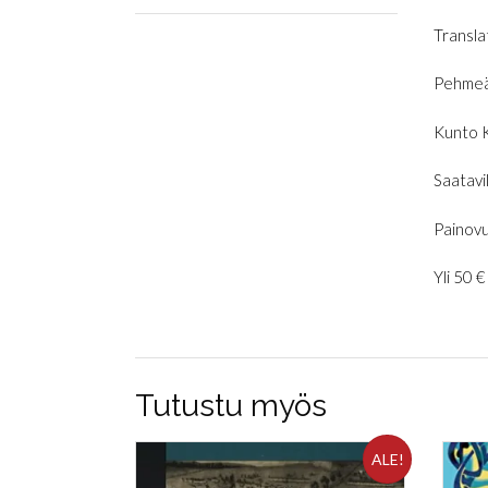
Transla
Pehmeä
Kunto 
Saatavil
Painovu
Yli 50 
Tutustu myös
ALE!