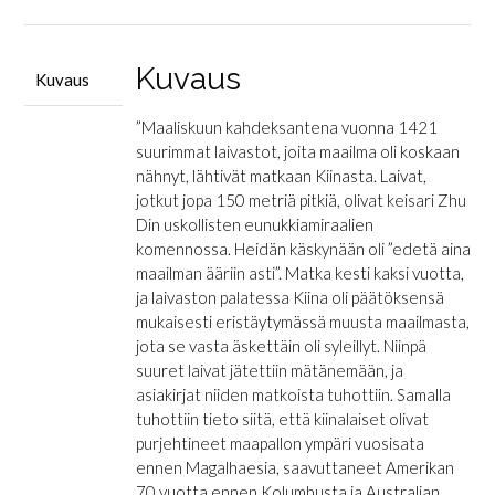
Kiina
löysi
maailman
Kuvaus
Kuvaus
määrä
”Maaliskuun kahdeksantena vuonna 1421
suurimmat laivastot, joita maailma oli koskaan
nähnyt, lähtivät matkaan Kiinasta. Laivat,
jotkut jopa 150 metriä pitkiä, olivat keisari Zhu
Din uskollisten eunukkiamiraalien
komennossa. Heidän käskynään oli ”edetä aina
maailman ääriin asti”. Matka kesti kaksi vuotta,
ja laivaston palatessa Kiina oli päätöksensä
mukaisesti eristäytymässä muusta maailmasta,
jota se vasta äskettäin oli syleillyt. Niinpä
suuret laivat jätettiin mätänemään, ja
asiakirjat niiden matkoista tuhottiin. Samalla
tuhottiin tieto siitä, että kiinalaiset olivat
purjehtineet maapallon ympäri vuosisata
ennen Magalhaesia, saavuttaneet Amerikan
70 vuotta ennen Kolumbusta ja Australian