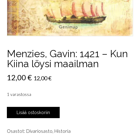
Menzies, Gavin: 1421 – Kun
Kiina löysi maailman
12,00
€
12,00
€
1 varastossa
Menzies,
Lisää ostoskoriin
Gavin:
1421
-
Osastot:
Divariosasto
,
Historia
Kun