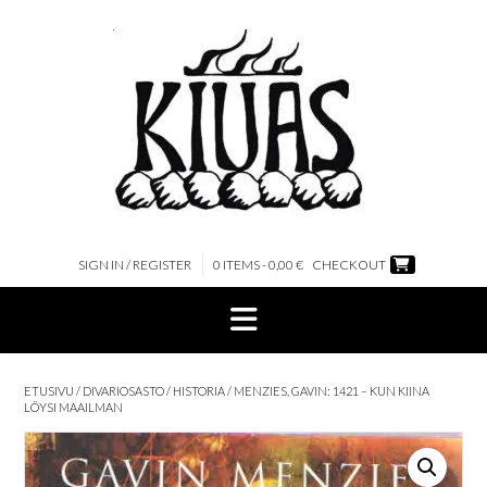
Skip
to
content
SIGN IN / REGISTER
0 ITEMS - 0,00 €
CHECKOUT
ETUSIVU
/
DIVARIOSASTO
/
HISTORIA
/ MENZIES, GAVIN: 1421 – KUN KIINA
LÖYSI MAAILMAN