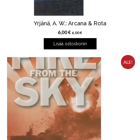
Yrjänä, A. W.: Arcana & Rota
6,00
€
6,00
€
Lisää ostoskoriin
ALE!