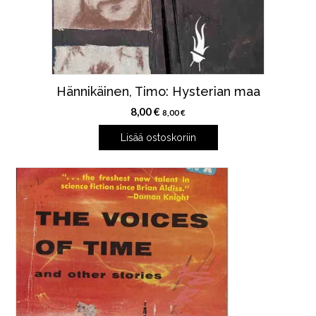
Hännikäinen, Timo: Hysterian maa
8,00
€
8,00
€
Lisää ostoskoriin