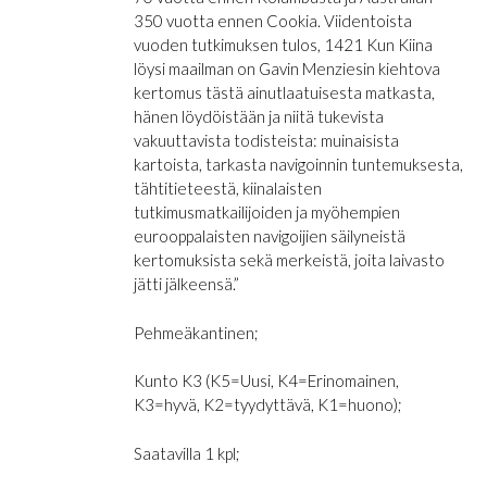
350 vuotta ennen Cookia. Viidentoista
vuoden tutkimuksen tulos, 1421 Kun Kiina
löysi maailman on Gavin Menziesin kiehtova
kertomus tästä ainutlaatuisesta matkasta,
hänen löydöistään ja niitä tukevista
vakuuttavista todisteista: muinaisista
kartoista, tarkasta navigoinnin tuntemuksesta,
tähtitieteestä, kiinalaisten
tutkimusmatkailijoiden ja myöhempien
eurooppalaisten navigoijien säilyneistä
kertomuksista sekä merkeistä, joita laivasto
jätti jälkeensä.”
Pehmeäkantinen;
Kunto K3 (K5=Uusi, K4=Erinomainen,
K3=hyvä, K2=tyydyttävä, K1=huono);
Saatavilla 1 kpl;