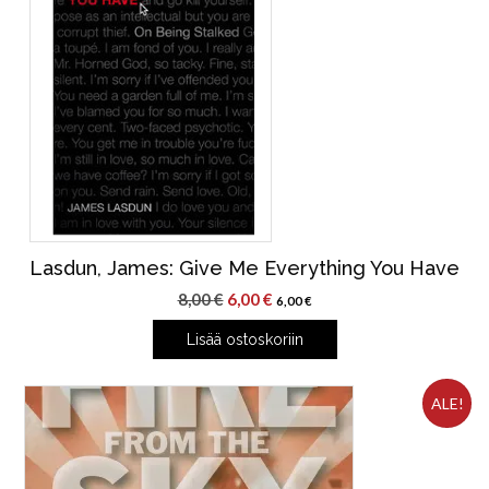
Lasdun, James: Give Me Everything You Have
Alkuperäinen
Nykyinen
8,00
€
6,00
€
6,00
€
hinta
hinta
Lisää ostoskoriin
oli:
on:
8,00 €.
6,00 €.
ALE!