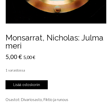
Monsarrat, Nicholas: Julma
meri
5,00
€
5,00
€
1 varastossa
Monsarrat,
Lisää ostoskoriin
Nicholas:
Julma
meri
Osastot:
Divariosasto
,
Fiktio ja runous
määrä