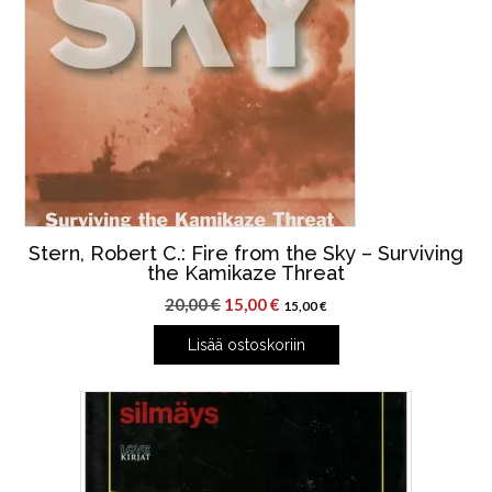
Stern, Robert C.: Fire from the Sky – Surviving
the Kamikaze Threat
Alkuperäinen
Nykyinen
20,00
€
15,00
€
15,00
€
hinta
hinta
Lisää ostoskoriin
oli:
on:
20,00 €.
15,00 €.