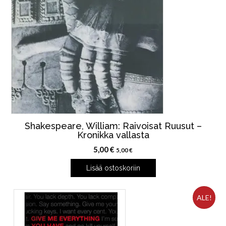
Shakespeare, William: Raivoisat Ruusut –
Kronikka vallasta
5,00
€
5,00
€
Lisää ostoskoriin
ALE!