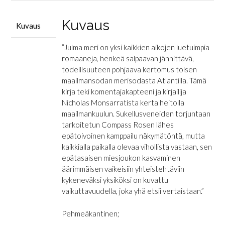
Kuvaus
Kuvaus
”Julma meri on yksi kaikkien aikojen luetuimpia
romaaneja, henkeä salpaavan jännittävä,
todellisuuteen pohjaava kertomus toisen
maailmansodan merisodasta Atlantilla. Tämä
kirja teki komentajakapteeni ja kirjailija
Nicholas Monsarratista kerta heitolla
maailmankuulun. Sukellusveneiden torjuntaan
tarkoitetun Compass Rosen lähes
epätoivoinen kamppailu näkymätöntä, mutta
kaikkialla paikalla olevaa vihollista vastaan, sen
epätasaisen miesjoukon kasvaminen
äärimmäisen vaikeisiin yhteistehtäviin
kykeneväksi yksiköksi on kuvattu
vaikuttavuudella, joka yhä etsii vertaistaan.”
Pehmeäkantinen;