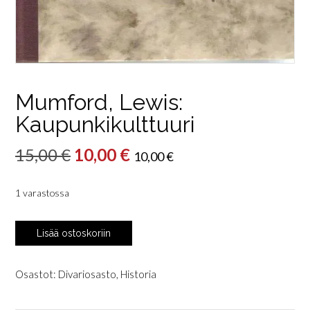
Mumford, Lewis:
Kaupunkikulttuuri
Alkuperäinen
Nykyinen
15,00
€
10,00
€
10,00
€
hinta
hinta
1 varastossa
oli:
on:
15,00 €.
10,00 €.
Mumford,
Lisää ostoskoriin
Lewis:
Kaupunkikulttuuri
määrä
Osastot:
Divariosasto
,
Historia