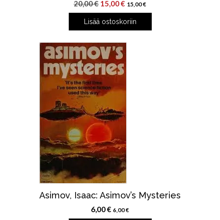
Alkuperäinen
Nykyinen
20,00
€
15,00
€
15,00
€
hinta
hinta
Lisää ostoskoriin
oli:
on:
20,00 €.
15,00 €.
Asimov, Isaac: Asimov’s Mysteries
6,00
€
6,00
€