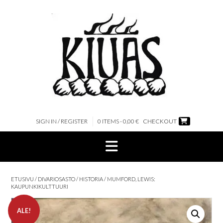
Skip
to
content
SIGN IN / REGISTER
0 ITEMS - 0,00 €
CHECKOUT
ETUSIVU
/
DIVARIOSASTO
/
HISTORIA
/ MUMFORD, LEWIS:
KAUPUNKIKULTTUURI
ALE!