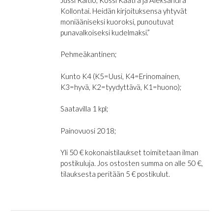
Kollontai. Heidän kirjoituksensa yhtyvät
moniääniseksi kuoroksi, punoutuvat
punavalkoiseksi kudelmaksi.”
Pehmeäkantinen;
Kunto K4 (K5=Uusi, K4=Erinomainen,
K3=hyvä, K2=tyydyttävä, K1=huono);
Saatavilla 1 kpl;
Painovuosi 2018;
Yli 50 € kokonaistilaukset toimitetaan ilman
postikuluja. Jos ostosten summa on alle 50 €,
tilauksesta peritään 5 € postikulut.