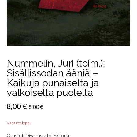
Nummelin, Juri (toim.):
Sisällissodan ääniä –
Kaikuja punaiselta ja
valkoiselta puolelta
8,00
€
8,00
€
Varasto loppu
Osastot:
Divariosasto
,
Historia