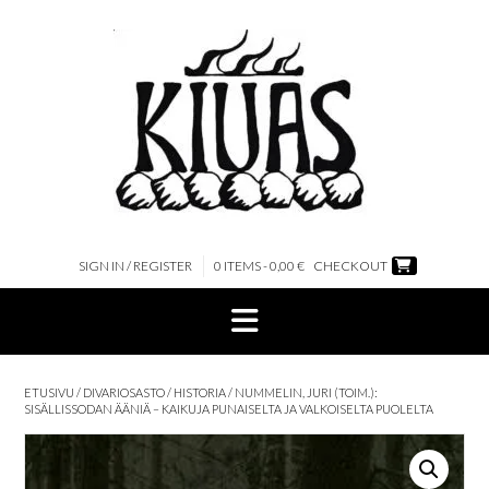
Skip
to
content
SIGN IN / REGISTER
0 ITEMS - 0,00 €
CHECKOUT
ETUSIVU
/
DIVARIOSASTO
/
HISTORIA
/ NUMMELIN, JURI (TOIM.):
SISÄLLISSODAN ÄÄNIÄ – KAIKUJA PUNAISELTA JA VALKOISELTA PUOLELTA