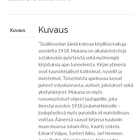
Kuvaus
Kuvaus
”Sisällissodan ääniä kokoaa kirjallisia kaikuja
vuodelta 1918. Mukana on aikalaistekstejä
sotakevään pyörteistä sekä myöhempiä
kirjoituksia ajan tunnelmista. Kirjan ytimenä
ovat kaunokirjalliset katkelmat, novellit ja
muistelmat. Toisenlaista ajankuvaa luovat
puheet eduskunnasta, uutiset, julistukset sekä
yksityiskirjeet. Mukana on myös
runomuotoiset ohjeet lautapelille, joka
ilmestyi vuoden 1918 joulumarkkinoille –
joulupöydissä myös punaisilla oli mahdollisuus
voittaa. Äänensä saavat kirjassa kuuluviin
muun muassa Juhani Aho, Kaarlo Uskela,
Edvard Valpas, Santeri Alkio, Jarl Hemmer,
Jussi Raitio, Kössi Kaatra ja Aleksandra