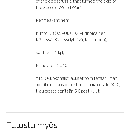
of the epic struggle that turned the tide of
the Second World War.”
Pehmeäkantinen;
Kunto K3 (K5=Uusi, K4=Erinomainen,
K3=hyvä, K2=tyydyttävä, K1=huono);
Saatavilla 1 kpl;
Painovuosi 2010;
Yli 50 € kokonaistilaukset toimitetaan ilman
postikuluja. Jos ostosten summa on alle 50 €,
tilauksesta peritään 5 € postikulut.
Tutustu myös