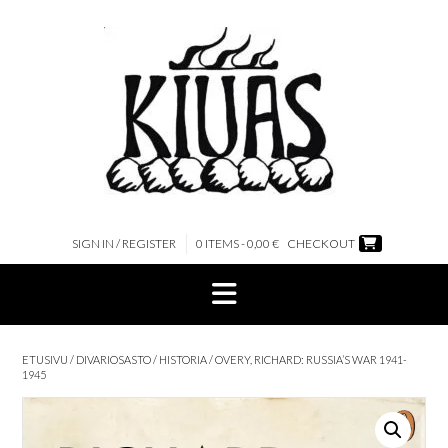
Skip
to
content
SIGN IN / REGISTER
0 ITEMS - 0,00 €
CHECKOUT
ETUSIVU
/
DIVARIOSASTO
/
HISTORIA
/ OVERY, RICHARD: RUSSIA’S WAR 1941-
1945