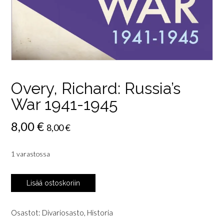
Overy, Richard: Russia’s
War 1941-1945
8,00
€
8,00
€
1 varastossa
Overy,
Lisää ostoskoriin
Richard:
Russia's
War
Osastot:
Divariosasto
,
Historia
1941-