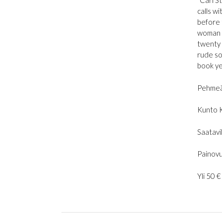
”Carl S
calls w
before t
woman w
twenty 
rude so
book ye
Pehmeä
Kunto 
Saatavil
Painovu
Yli 50 