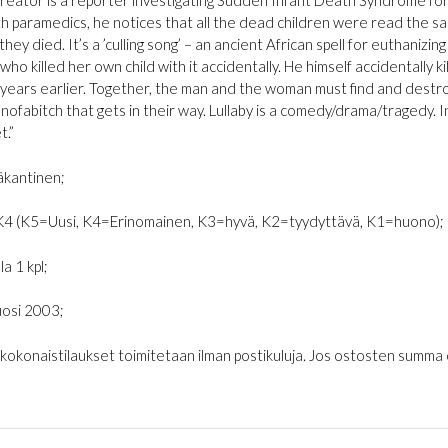
treator is a reporter investigating Sudden Infant Death Syndrome for
ith paramedics, he notices that all the dead children were read the 
hey died. It’s a ’culling song’ – an ancient African spell for euthanizin
ho killed her own child with it accidentally. He himself accidentally k
years earlier. Together, the man and the woman must find and destroy a
nofabitch that gets in their way. Lullaby is a comedy/drama/tragedy. I
t.”
kantinen;
K4 (K5=Uusi, K4=Erinomainen, K3=hyvä, K2=tyydyttävä, K1=huono);
la 1 kpl;
osi 2003;
€ kokonaistilaukset toimitetaan ilman postikuluja. Jos ostosten summa on