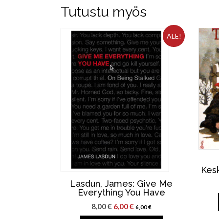
Tutustu myös
ALE!
Kesk
Lasdun, James: Give Me
Everything You Have
Alkuperäinen
Nykyinen
8,00
€
6,00
€
6,00
€
hinta
hinta