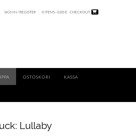
SIGN IN / REGISTER
0 ITEMS - 0,00 €
CHECKOUT
UPPA
OSTOSKORI
KASSA
uck: Lullaby