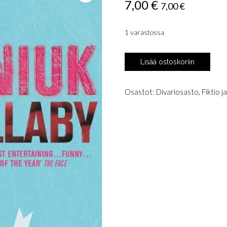
7,00
€
7,00
€
1 varastossa
Palahniuk,
Lisää ostoskoriin
Chuck:
Lullaby
määrä
Osastot:
Divariosasto
,
Fiktio j