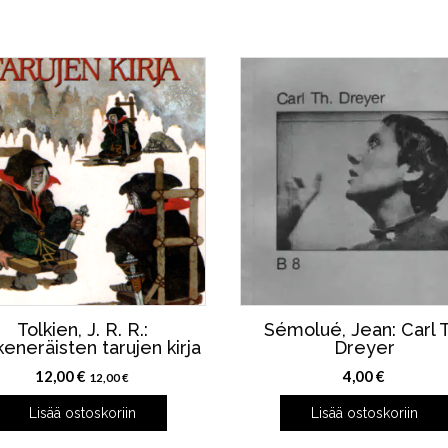
Tolkien, J. R. R.:
Sémolué, Jean: Carl T
eneräisten tarujen kirja
Dreyer
12,00
€
4,00
€
12,00
€
Lisää ostoskoriin
Lisää ostoskoriin