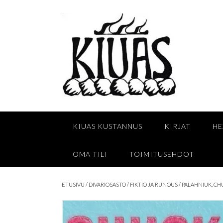
Skip
to
content
KIUAS KUSTANNUS
KIRJAT
HE
OMA TILI
TOIMITUSEHDOT
ETUSIVU
/
DIVARIOSASTO
/
FIKTIO JA RUNOUS
/ PALAHNIUK, CH