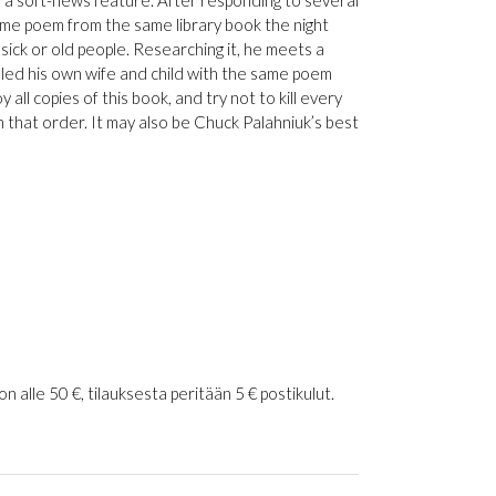
 a soft-news feature. After responding to several
same poem from the same library book the night
g sick or old people. Researching it, he meets a
illed his own wife and child with the same poem
ll copies of this book, and try not to kill every
n that order. It may also be Chuck Palahniuk’s best
 alle 50 €, tilauksesta peritään 5 € postikulut.