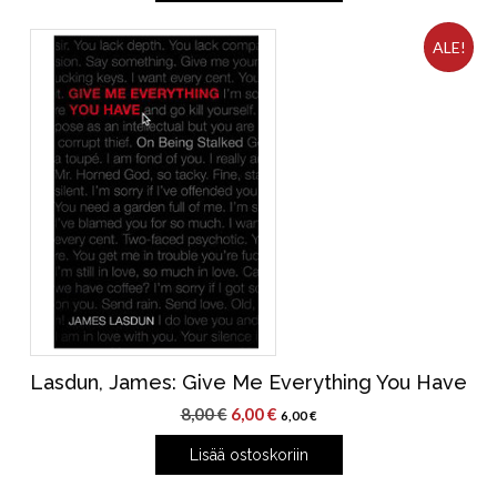
ALE!
Lasdun, James: Give Me Everything You Have
Alkuperäinen
Nykyinen
8,00
€
6,00
€
6,00
€
hinta
hinta
Lisää ostoskoriin
oli:
on:
8,00 €.
6,00 €.