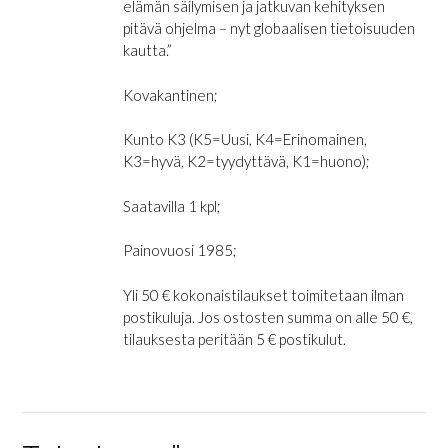
elämän säilymisen ja jatkuvan kehityksen
pitävä ohjelma – nyt globaalisen tietoisuuden
kautta.”
Kovakantinen;
Kunto K3 (K5=Uusi, K4=Erinomainen,
K3=hyvä, K2=tyydyttävä, K1=huono);
Saatavilla 1 kpl;
Painovuosi 1985;
Yli 50 € kokonaistilaukset toimitetaan ilman
postikuluja. Jos ostosten summa on alle 50 €,
tilauksesta peritään 5 € postikulut.