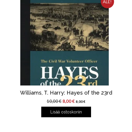
ALE!
Williams, T. Harry: Hayes of the 23rd
Alkuperäinen
Nykyinen
10,00
€
8,00
€
8,00
€
hinta
hinta
Lisää ostoskoriin
oli:
on:
10,00 €.
8,00 €.