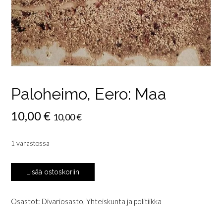
Paloheimo, Eero: Maa
10,00
€
10,00
€
1 varastossa
Paloheimo,
Lisää ostoskoriin
Eero:
Maa
määrä
Osastot:
Divariosasto
,
Yhteiskunta ja politiikka