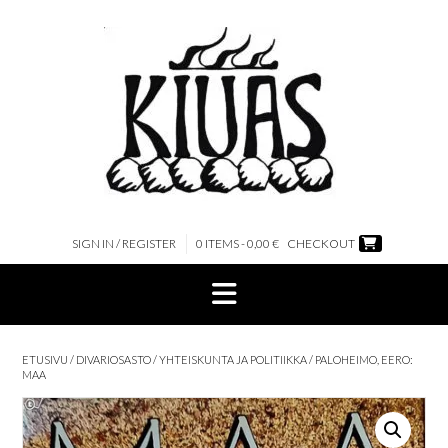
Skip
to
content
SIGN IN / REGISTER
0 ITEMS - 0,00 €
CHECKOUT
ETUSIVU
/
DIVARIOSASTO
/
YHTEISKUNTA JA POLITIIKKA
/ PALOHEIMO, EERO:
MAA