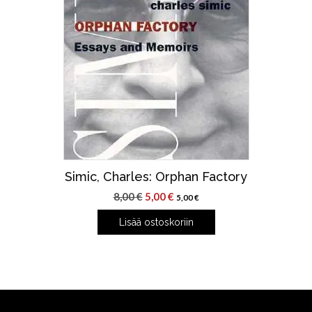
Simic, Charles: Orphan Factory
Alkuperäinen
Nykyinen
8,00
€
5,00
€
5,00
€
hinta
hinta
Lisää ostoskoriin
oli:
on:
8,00 €.
5,00 €.