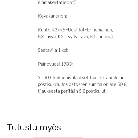
elämäkertatiedot.”
Kovakantinen;
Kunto K3 (K5=Uusi, K4=Erinomainen,
K3=hyvä, K2=tyydyttävä, K1=huono);
Saatavilla 1 kpl;
Painovuosi 1983;
Yli 50 € kokonaistilaukset toimitetaan ilman
postikuluja. Jos ostosten summa on alle 50 €,
tilauksesta peritään 5 € postikulut.
Tutustu myös