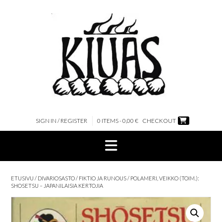
Skip
to
content
SIGN IN / REGISTER
0 ITEMS - 0,00 €
CHECKOUT
ETUSIVU
/
DIVARIOSASTO
/
FIKTIO JA RUNOUS
/ POLAMERI, VEIKKO (TOIM.):
SHOSETSU – JAPANILAISIA KERTOJIA