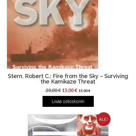
Stern, Robert C.: Fire from the Sky – Surviving
the Kamikaze Threat
Alkuperäinen
Nykyinen
20,00
€
15,00
€
15,00
€
hinta
hinta
Lisää ostoskoriin
oli:
on:
20,00 €.
15,00 €.
ALE!