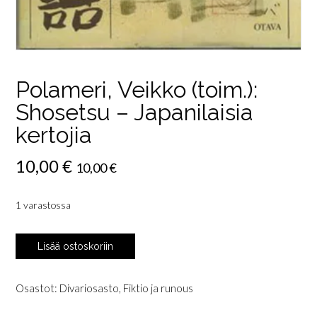
Polameri, Veikko (toim.):
Shosetsu – Japanilaisia
kertojia
10,00
€
10,00
€
1 varastossa
Polameri,
Lisää ostoskoriin
Veikko
(toim.):
Shosetsu
Osastot:
Divariosasto
,
Fiktio ja runous
-