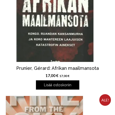
Prunier, Gérard: Afrikan maailmansota
17,00
€
17,00
€
Lisää ostoskoriin
ALE!