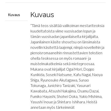
Japanilaisia
kertojia
määrä
Kuvaus
Kuvaus
”Tämä teos sisältää valikoiman mestariteoksia
kuudeltatoista viime vuosisadan lopun ja
tämän vuosisadan japanilaiselta kirjailijalta.
Japanilainen käsite shosetsu on länsimaista
novellin käsitettä laajempi, niinpä novelleihin ja
pienoisromaaneihin rinnastettavien tekstien
ohella teoksessa on myös romaani- ja
muistelmakatkelmia sekä mieteproosaa.
Mukana ovat kirjailijat Ogai Mori, Doppo
Kunikida, Soseki Natsume, Kafu Nagai, Naoya
Shiga, Ryunosuke Akutagawa, Sunao
Tokunaga, Junichiro Tanizaki, Yasunari
Kawabata, Atsushi Nakajima, Osamu Dazai,
Fumiko Hayashi, Shohei Ooka, Yukio Mishima,
Yasushi Inoue ja Shintaro Ishihara. Heistä
annetaan myös tärkeimmät