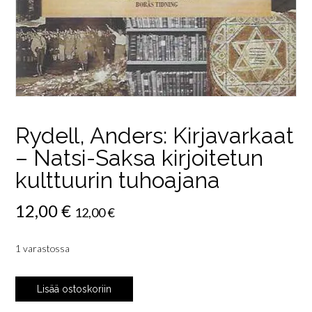
Rydell, Anders: Kirjavarkaat
– Natsi-Saksa kirjoitetun
kulttuurin tuhoajana
12,00
€
12,00
€
1 varastossa
Rydell,
Lisää ostoskoriin
Anders: