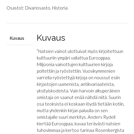
Kirjavarkaat
-
Osastot:
Divariosasto
,
Historia
Natsi-
Saksa
kirjoitetun
kulttuurin
Kuvaus
Kuvaus
tuhoajana
määrä
”Natsien vainot ulottuivat myös kirjoitettuun
kulttuuriin ympäri vallattua Eurooppaa.
Miljoonia vainottujen kulttuurien kirjoja
poltettiin ja ryöstettiin. Vuosikymmenien
varrella ryöstettyjä kirjoja on noussut esiin
kirjastojen uumenista, antikvariaateista,
yksityiskodeista. Vain harvoin alkuperäinen
omistaja on saanut enää nähdä niitä. Suurin
osa teoksista ei koskaan löydä tietään kotiin,
mutta yhdenkin kirjan paluulla on sen
omistajalle suuri merkitys. Anders Rydell
kiertää Eurooppaa, kuvaa terävästi natsien
tuhovimmaa ja kertoo tarinaa Rosenbergista