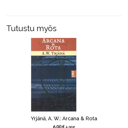
Tutustu myös
Yrjänä, A. W.: Arcana & Rota
6,00
€
6,00
€