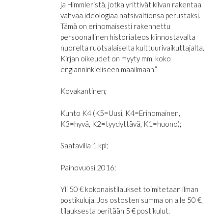
ja Himmleristä, jotka yrittivät kilvan rakentaa
vahvaa ideologiaa natsivaltionsa perustaksi.
Tämä on erinomaisesti rakennettu
persoonallinen historiateos kiinnostavalta
nuorelta ruotsalaiselta kulttuurivaikuttajalta.
Kirjan oikeudet on myyty mm. koko
englanninkieliseen maailmaan.”
Kovakantinen;
Kunto K4 (K5=Uusi, K4=Erinomainen,
K3=hyvä, K2=tyydyttävä, K1=huono);
Saatavilla 1 kpl;
Painovuosi 2016;
Yli 50 € kokonaistilaukset toimitetaan ilman
postikuluja. Jos ostosten summa on alle 50 €,
tilauksesta peritään 5 € postikulut.