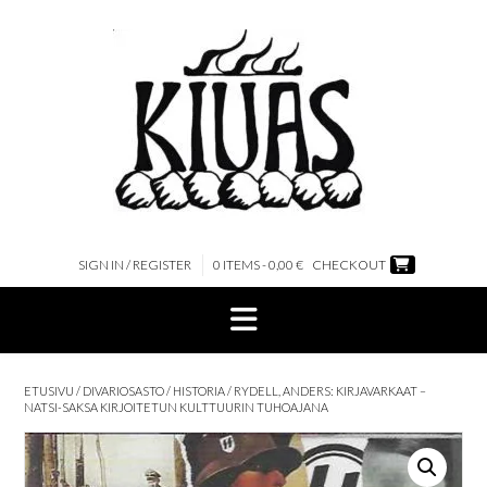
Skip
to
content
SIGN IN / REGISTER
0 ITEMS - 0,00 €
CHECKOUT
ETUSIVU
/
DIVARIOSASTO
/
HISTORIA
/ RYDELL, ANDERS: KIRJAVARKAAT –
NATSI-SAKSA KIRJOITETUN KULTTUURIN TUHOAJANA