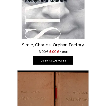
Simic, Charles: Orphan Factory
Alkuperäinen
Nykyinen
8,00
€
5,00
€
5,00
€
hinta
hinta
Lisää ostoskoriin
oli:
on:
8,00 €.
5,00 €.