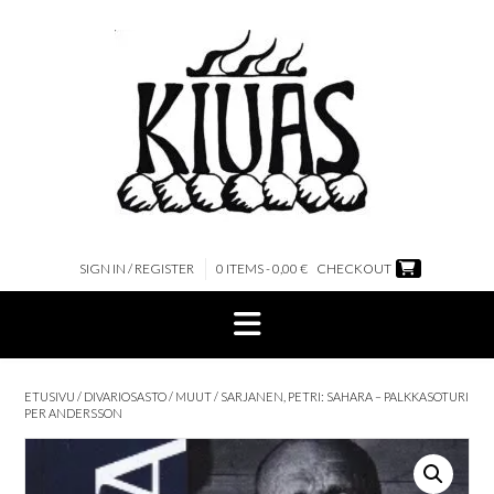
Skip
to
content
SIGN IN / REGISTER
0 ITEMS - 0,00 €
CHECKOUT
ETUSIVU
/
DIVARIOSASTO
/
MUUT
/ SARJANEN, PETRI: SAHARA – PALKKASOTURI
PER ANDERSSON