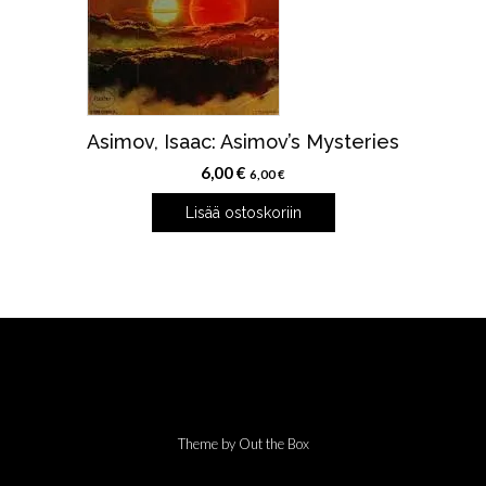
Asimov, Isaac: Asimov’s Mysteries
6,00
€
6,00
€
Lisää ostoskoriin
Theme by
Out the Box