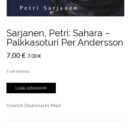
Sarjanen, Petri: Sahara –
Palkkasoturi Per Andersson
7,00
€
7,00
€
1 varastossa
Sarjanen,
Lisää ostoskoriin
Petri:
Sahara
-
Osastot:
Divariosasto
,
Muut
Palkkasoturi
Per
Andersson
määrä