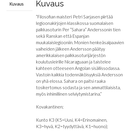
Kuvaus
Kuvaus
”Filosofian maisteri Petri Sarjasen piirtää
legioonakirjojen klassikossa suomalaisen
palkkasoturin Per ”Sahara” Anderssonin tien
sekä Ranskan että Espanjan
muukalaislegiooniin. Monien henkeäsalpaavien
vaiheiden jälkeen Andersson päätyy
amerikkalaisen palkkasoturijärjestön
koulutusleirille Nicaraguaan ja taistelee
kahteen otteeseen Angolan sisällissodassa.
Vastoin kaikkia todennäköisyyksiä Andersson
on yhä elossa. Sahara on paitsi raaka
tosikertomus sodasta ja sen ammattilaisista,
myös inhimillinen selviytymistarina.”
Kovakantinen;
Kunto K3 (K5=Uusi, K4=Erinomainen,
K3=hyvä, K2=tyydyttävä, K1=huono);