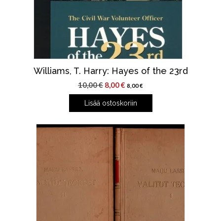
Williams, T. Harry: Hayes of the 23rd
Alkuperäinen
Nykyinen
10,00
€
8,00
€
8,00
€
hinta
hinta
Lisää ostoskoriin
oli:
on:
10,00 €.
8,00 €.