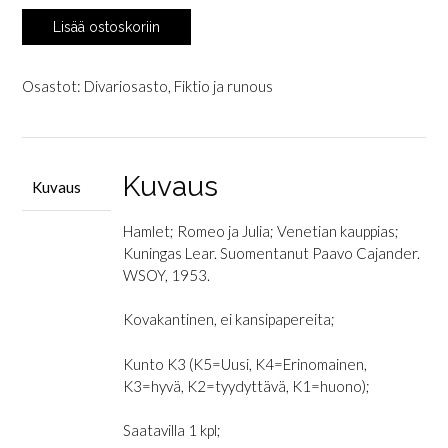
Shakespeare,
Lisää ostoskoriin
William:
Kootut
draamat
Osastot:
Divariosasto
,
Fiktio ja runous
I
määrä
Kuvaus
Kuvaus
Hamlet; Romeo ja Julia; Venetian kauppias;
Kuningas Lear. Suomentanut Paavo Cajander.
WSOY, 1953.
Kovakantinen, ei kansipapereita;
Kunto K3 (K5=Uusi, K4=Erinomainen,
K3=hyvä, K2=tyydyttävä, K1=huono);
Saatavilla 1 kpl;