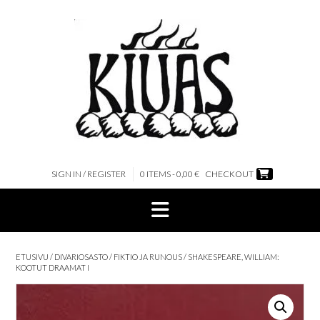
Skip
to
content
SIGN IN / REGISTER
0 ITEMS - 0,00 €
CHECKOUT
ETUSIVU
/
DIVARIOSASTO
/
FIKTIO JA RUNOUS
/ SHAKESPEARE, WILLIAM:
KOOTUT DRAAMAT I