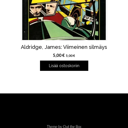
Aldridge, James: Viimeinen silmäys
5,00
€
5,00
€
Lisää ostoskoriin
Theme by
Out the Box