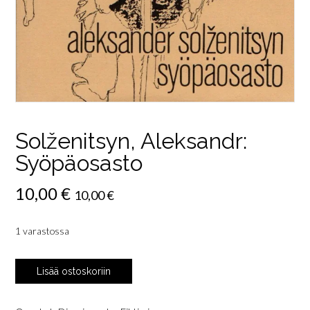
Solženitsyn, Aleksandr:
Syöpäosasto
10,00
€
10,00
€
1 varastossa
Solženitsyn,
Lisää ostoskoriin
Aleksandr:
Syöpäosasto