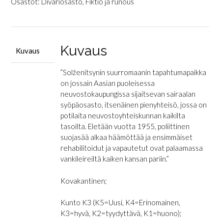
määrä
Osastot:
Divariosasto
,
Fiktio ja runous
Kuvaus
Kuvaus
”Solženitsynin suurromaanin tapahtumapaikka
on jossain Aasian puoleisessa
neuvostokaupungissa sijaitsevan sairaalan
syöpäosasto, itsenäinen pienyhteisö, jossa on
potilaita neuvostoyhteiskunnan kaikilta
tasoilta. Eletään vuotta 1955, poliittinen
suojasää alkaa häämöttää ja ensimmäiset
rehabilitoidut ja vapautetut ovat palaamassa
vankileireiltä kaiken kansan pariin.”
Kovakantinen;
Kunto K3 (K5=Uusi, K4=Erinomainen,
K3=hyvä, K2=tyydyttävä, K1=huono);