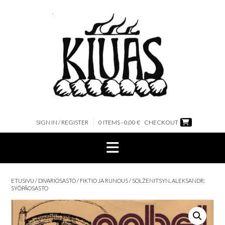
Skip
to
content
SIGN IN / REGISTER
0 ITEMS - 0,00 €
CHECKOUT
ETUSIVU
/
DIVARIOSASTO
/
FIKTIO JA RUNOUS
/ SOLŽENITSYN, ALEKSANDR:
SYÖPÄOSASTO