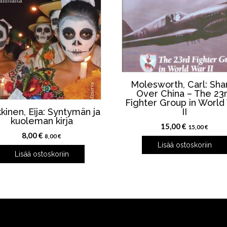
Molesworth, Carl: Sha
Over China – The 23
Fighter Group in World
kinen, Eija: Syntymän ja
II
kuoleman kirja
15,00
€
15,00
€
8,00
€
8,00
€
Lisää ostoskoriin
Lisää ostoskoriin