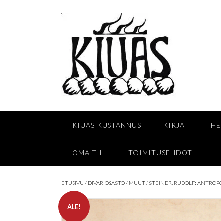
Skip
to
content
KIUAS KUSTANNUS
KIRJAT
HE
OMA TILI
TOIMITUSEHDOT
ETUSIVU
/
DIVARIOSASTO
/
MUUT
/ STEINER, RUDOLF: ANTRO
ALE!