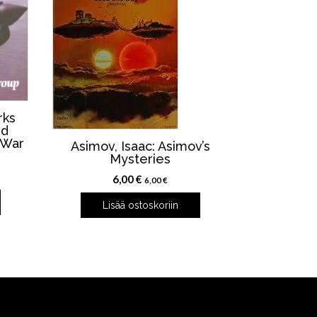
rks
rd
 War
Asimov, Isaac: Asimov’s
Mysteries
6,00
€
6,00
€
Lisää ostoskoriin