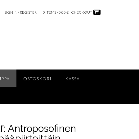
SIGN IN / REGISTER
0 ITEMS - 0,00 €
CHECKOUT
UPPA
OSTOSKORI
KASSA
f: Antroposofinen
ääpiirteittäin