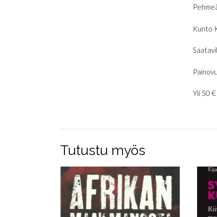
Pehmeä
Kunto 
Saatavil
Painovu
Yli 50 
Tutustu myös