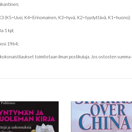
kantinen;
K3 (K5=Uusi, K4=Erinomainen, K3=hyvä, K2=tyydyttävä, K1=huono);
la 1 kpl;
osi 1964;
€ kokonaistilaukset toimitetaan ilman postikuluja. Jos ostosten summa on