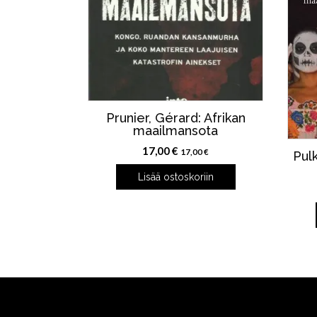
Prunier, Gérard: Afrikan
maailmansota
17,00
€
17,00
€
Pulk
Lisää ostoskoriin