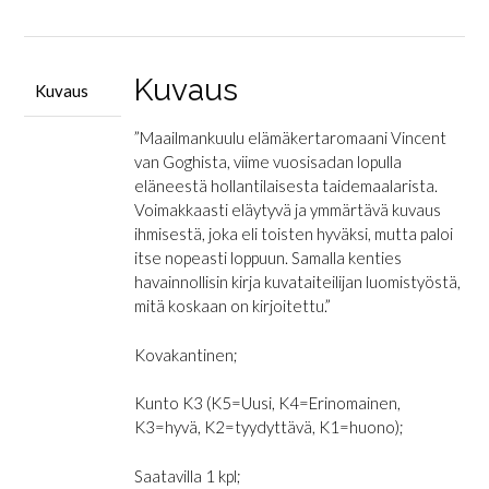
Gogh
-
Hän
rakasti
Kuvaus
Kuvaus
elämää
määrä
”Maailmankuulu elämäkertaromaani Vincent
van Goghista, viime vuosisadan lopulla
eläneestä hollantilaisesta taidemaalarista.
Voimakkaasti eläytyvä ja ymmärtävä kuvaus
ihmisestä, joka eli toisten hyväksi, mutta paloi
itse nopeasti loppuun. Samalla kenties
havainnollisin kirja kuvataiteilijan luomistyöstä,
mitä koskaan on kirjoitettu.”
Kovakantinen;
Kunto K3 (K5=Uusi, K4=Erinomainen,
K3=hyvä, K2=tyydyttävä, K1=huono);
Saatavilla 1 kpl;