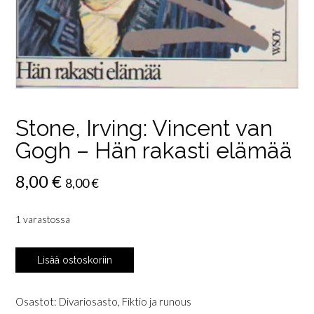
Stone, Irving: Vincent van
Gogh – Hän rakasti elämää
8,00
€
8,00
€
1 varastossa
Stone,
Lisää ostoskoriin
Irving:
Vincent
van
Osastot:
Divariosasto
,
Fiktio ja runous