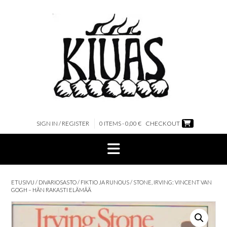
Skip
to
content
SIGN IN / REGISTER
0 ITEMS - 0,00 €
CHECKOUT
ETUSIVU
/
DIVARIOSASTO
/
FIKTIO JA RUNOUS
/ STONE, IRVING: VINCENT VAN
GOGH – HÄN RAKASTI ELÄMÄÄ