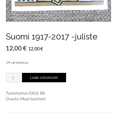
Suomi 1917-2017 -juliste
12,00
€
12,00
€
14 varastossa
Suomi
Lisää ostoskoriin
1917-
2017
-
Tuotetunnus (SKU):
88
juliste
Osasto:
Muut tuotteet
määrä