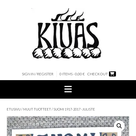
Skip
to
content
SIGN IN / REGISTER
0 ITEMS - 0,00 €
CHECKOUT
ETUSIVU
/
MUUT TUOTTEET
/ SUOMI 1917-2017 -JULISTE