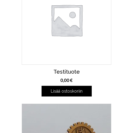
Voit
tehdä
valinnat
tuotteen
sivulla.
Testituote
0,00
€
Lisää ostoskoriin