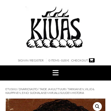
Skip
to
content
SIGN IN / REGISTER
0 ITEMS - 0,00 €
CHECKOUT
ETUSIVU
/
DIVARIOSASTO
/
TAIDE JA KULTTUURI
/ TARKIAINEN, VILJO &
KAUPPINEN, EINO: SUOMALAISEN KIRJALLISUUDEN HISTORIA