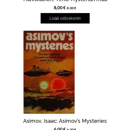
8,00
€
8,00
€
Lisää ostoskoriin
Asimov, Isaac: Asimov’s Mysteries
6,00
€
6,00
€