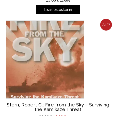
15,00
€
15,00
€
Lisää ostoskoriin
ALE!
Stern, Robert C.: Fire from the Sky – Surviving
the Kamikaze Threat