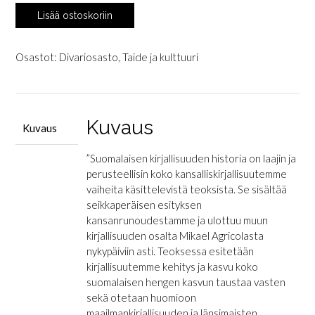
Tarkiainen,
Lisää ostoskoriin
Viljo
&
Kauppinen,
Osastot:
Divariosasto
,
Taide ja kulttuuri
Eino:
Suomalaisen
kirjallisuuden
historia
Kuvaus
Kuvaus
määrä
”Suomalaisen kirjallisuuden historia on laajin ja
perusteellisin koko kansalliskirjallisuutemme
vaiheita käsittelevistä teoksista. Se sisältää
seikkaperäisen esityksen
kansanrunoudestamme ja ulottuu muun
kirjallisuuden osalta Mikael Agricolasta
nykypäiviin asti. Teoksessa esitetään
kirjallisuutemme kehitys ja kasvu koko
suomalaisen hengen kasvun taustaa vasten
sekä otetaan huomioon
maailmankirjallisuuden ja länsimaisten