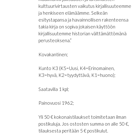
kulttuurivirtausten vaikutus kirjallisuuteemme
ja henkiseen elämäämme. Selkeän
esitystapansa ja havainnollisen rakenteensa
takia kirja on sopiva jokaisen käyttöön
kirjallisuutemme historian välttämättömänä
perusteoksena.”
Kovakantinen;
Kunto K3 (K5=Uusi, K4=Erinomainen,
K3=hyvä, K2=tyydyttävä, K1=huono);
Saatavilla 1 kpl;
Painovuosi 1962;
Yli 50 € kokonaistilaukset toimitetaan ilman
postikuluja. Jos ostosten summa on alle 50 €,
tilauksesta peritään 5 € postikulut.