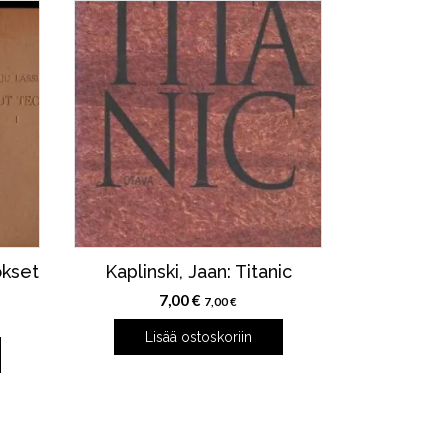
okset
Kaplinski, Jaan: Titanic
7,00
€
7,00
€
Lisää ostoskoriin