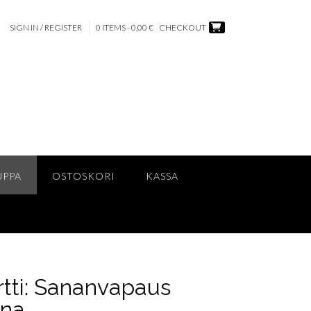
SIGN IN / REGISTER
0 ITEMS - 0,00 €
CHECKOUT
UPPA
OSTOSKORI
KASSA
tti: Sananvapaus
ana