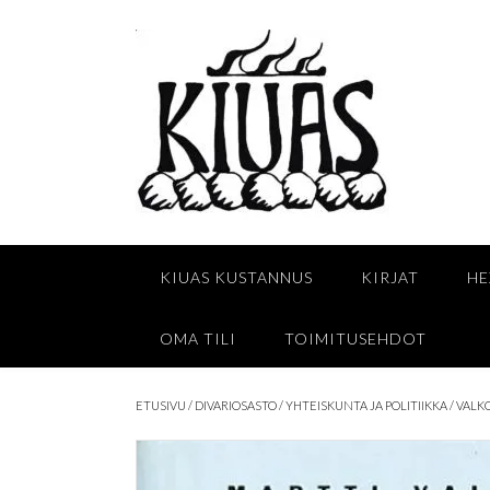
Skip
to
content
KIUAS KUSTANNUS
KIRJAT
HE
OMA TILI
TOIMITUSEHDOT
ETUSIVU
/
DIVARIOSASTO
/
YHTEISKUNTA JA POLITIIKKA
/ VALK