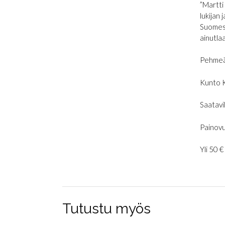
”Martti
lukijan
Suomess
ainutla
Pehmeä
Kunto 
Saatavil
Painovu
Yli 50 
Tutustu myös