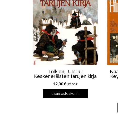
Tolkien, J. R. R.:
Naa
Keskeneräisten tarujen kirja
Key
12,00
€
12,00
€
Lisää ostoskoriin