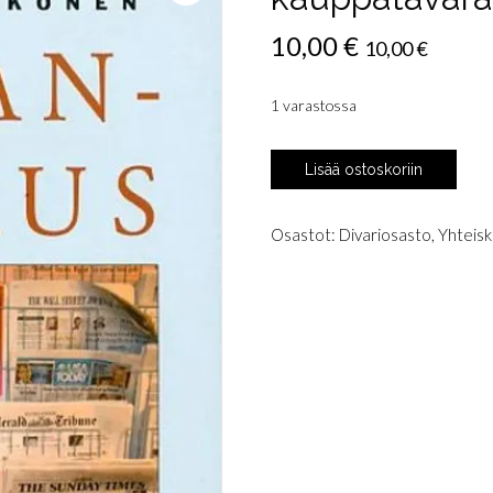
10,00
€
10,00
€
1 varastossa
Valkonen,
Lisää ostoskoriin
Martti:
Sananvapaus
kauppatavarana
Osastot:
Divariosasto
,
Yhteisku
määrä