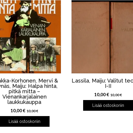
kka-Korhonen, Mervi &
Lassila, Maiju: Valitut te
näs, Maiju: Halpa hinta,
I-II
pitkä mitta –
10,00
€
10,00
€
Vienankarjalainen
laukkukauppa
Lisää ostoskoriin
10,00
€
10,00
€
Lisää ostoskoriin