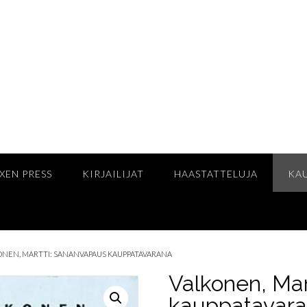
XEN PRESS
KIRJAILIJAT
HAASTATTELUJA
KA
ONEN, MARTTI: SANANVAPAUS KAUPPATAVARANA
Valkonen, Mar
kauppatavar