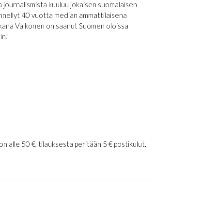
 journalismista kuuluu jokaisen suomalaisen
skennellyt 40 vuotta median ammattilaisena
ikana Valkonen on saanut Suomen oloissa
n.”
 alle 50 €, tilauksesta peritään 5 € postikulut.