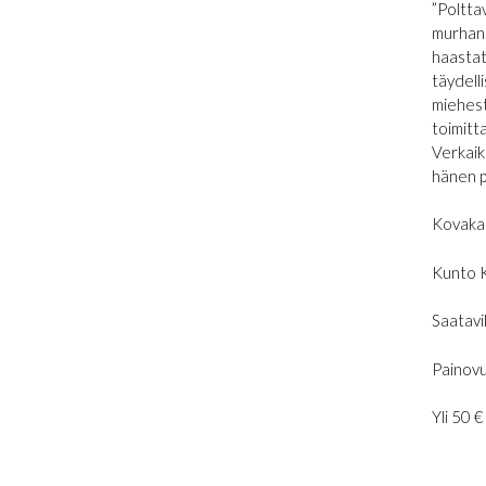
”Poltta
murhanh
haastat
täydell
miehestä
toimitt
Verkaik
hänen p
Kovaka
Kunto 
Saatavil
Painovu
Yli 50 