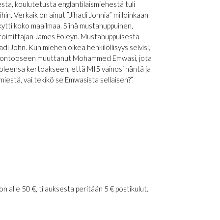
a, koulutetusta englantilaismiehestä tuli
in. Verkaik on ainut ”Jihadi Johnia” milloinkaan
rkytti koko maailmaa. Siinä mustahuppuinen,
n toimittajan James Foleyn. Mustahuppuisesta
adi John. Kun miehen oikea henkilöllisyys selvisi,
na Lontooseen muuttanut Mohammed Emwasi, jota
uoleensa kertoakseen, että MI5 vainosi häntä ja
iestä, vai tekikö se Emwasista sellaisen?”
 alle 50 €, tilauksesta peritään 5 € postikulut.