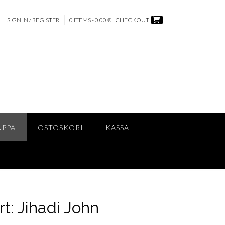
SIGN IN / REGISTER
0 ITEMS - 0,00 €
CHECKOUT
UPPA
OSTOSKORI
KASSA
t: Jihadi John