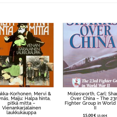
kka-Korhonen, Mervi &
Molesworth, Carl: Sha
näs, Maiju: Halpa hinta,
Over China – The 23
pitkä mitta –
Fighter Group in World
Vienankarjalainen
II
laukkukauppa
15,00
€
15,00
€