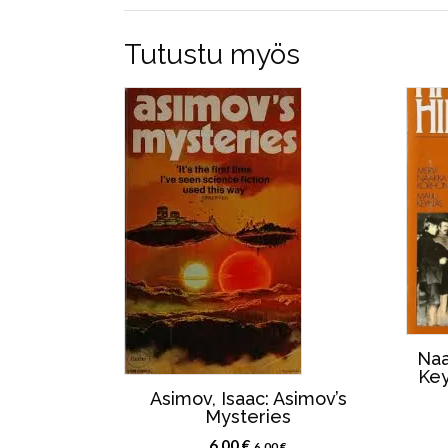
Tutustu myös
Naa
Key
Asimov, Isaac: Asimov’s
Mysteries
6,00
€
6,00
€