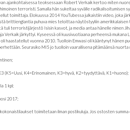
van ajankohtaisessa teoksessaan Robert Verkaik kertoo miten nuorest
imoinen terroristi. Samalla hän sukeltaa syvälle radikalisoitumisen syih
ellut toimittaja. Elokuussa 2014 YouTubessa julkaistiin video, joka jä
istä brittienglantia puhuva mies teloittaa näytöstyyliin amerikkalaise
 tuli terroristijärjestö Isisin kasvot, ja media antaa hänelle nimen Jih
aja Verkaik järkyttyi. Kyseessä oli kuusivuotiaana perheensä muka
 oli haastatellut vuonna 2010. Tuolloin Emwasi oli kääntynyt hänen p
erhettään. Seurasiko MI5 jo tuolloin vaarallisena pitämäänsä nuorta m
ntinen;
K3 (K5=Uusi, K4=Erinomainen, K3=hyvä, K2=tyydyttävä, K1=huono);
la 1 kpl;
osi 2017;
€ kokonaistilaukset toimitetaan ilman postikuluja. Jos ostosten summa on