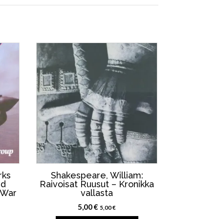
rks
Shakespeare, William:
rd
Raivoisat Ruusut – Kronikka
 War
vallasta
5,00
€
5,00
€