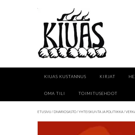
Skip
to
content
KIUAS KUSTANNUS
KIRJAT
HE
OMA TILI
TOIMITUSEHDOT
ETUSIVU
/
DIVARIOSASTO
/
YHTEISKUNTA JA POLITIIKKA
/ VERK