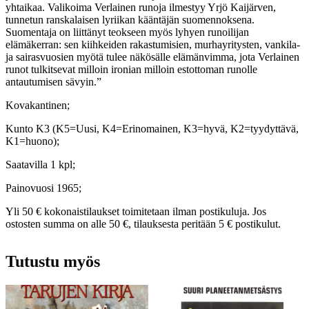
yhtaikaa. Valikoima Verlainen runoja ilmestyy Yrjö Kaijärven,
tunnetun ranskalaisen lyriikan kääntäjän suomennoksena.
Suomentaja on liittänyt teokseen myös lyhyen runoilijan
elämäkerran: sen kiihkeiden rakastumisien, murhayritysten, vankila-
ja sairasvuosien myötä tulee näkösälle elämänvimma, jota Verlainen
runot tulkitsevat milloin ironian milloin estottoman runolle
antautumisen sävyin.”
Kovakantinen;
Kunto K3 (K5=Uusi, K4=Erinomainen, K3=hyvä, K2=tyydyttävä,
K1=huono);
Saatavilla 1 kpl;
Painovuosi 1965;
Yli 50 € kokonaistilaukset toimitetaan ilman postikuluja. Jos
ostosten summa on alle 50 €, tilauksesta peritään 5 € postikulut.
Tutustu myös