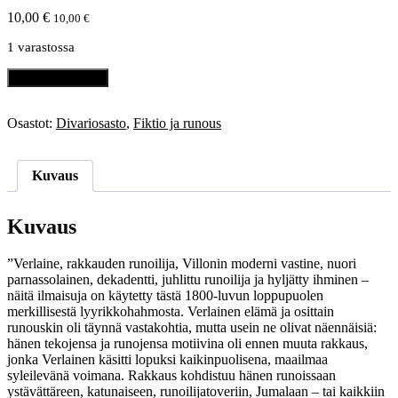
10,00
€
10,00
€
1 varastossa
Verlaine,
Lisää ostoskoriin
Paul:
Runoja
määrä
Osastot:
Divariosasto
,
Fiktio ja runous
Kuvaus
Kuvaus
”Verlaine, rakkauden runoilija, Villonin moderni vastine, nuori
parnassolainen, dekadentti, juhlittu runoilija ja hyljätty ihminen –
näitä ilmaisuja on käytetty tästä 1800-luvun loppupuolen
merkillisestä lyyrikkohahmosta. Verlainen elämä ja osittain
runouskin oli täynnä vastakohtia, mutta usein ne olivat näennäisiä:
hänen tekojensa ja runojensa motiivina oli ennen muuta rakkaus,
jonka Verlainen käsitti lopuksi kaikinpuolisena, maailmaa
syleilevänä voimana. Rakkaus kohdistuu hänen runoissaan
ystävättäreen, katunaiseen, runoilijatoveriin, Jumalaan – tai kaikkiin