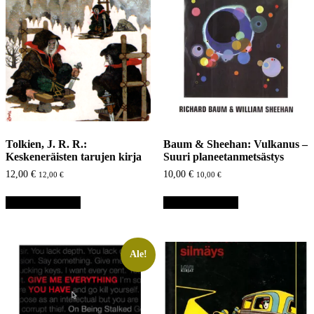
Tolkien, J. R. R.:
Baum & Sheehan: Vulkanus –
Keskeneräisten tarujen kirja
Suuri planeetanmetsästys
12,00
€
10,00
€
12,00
€
10,00
€
Lisää ostoskoriin
Lisää ostoskoriin
Ale!