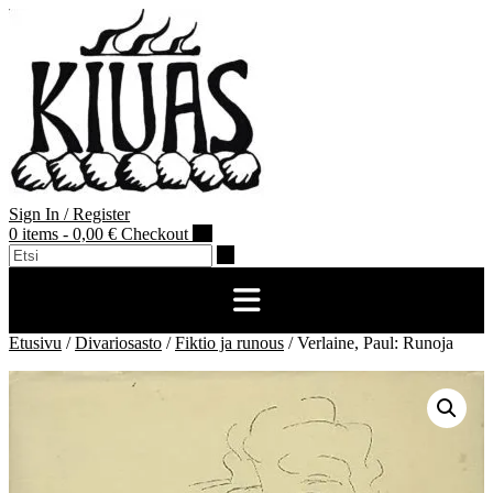
Skip
to
content
Sign In / Register
0 items - 0,00 €
Checkout
Etusivu
/
Divariosasto
/
Fiktio ja runous
/ Verlaine, Paul: Runoja