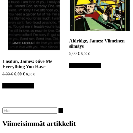
Aldridge, James: Viimeinen
silmäys
5,00
€
5,00
€
Lasdun, James: Give Me
Lisää ostoskoriin
Everything You Have
Alkuperäinen
Nykyinen
8,00
€
6,00
€
6,00
€
hinta
hinta
oli:
on:
Lisää ostoskoriin
8,00 €.
6,00 €.
Viimeisimmät artikkelit