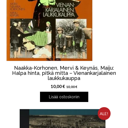
Naakka-Korhonen, Mervi & Keynäs, Maiju:
Halpa hinta, pitkä mitta – Vienankarjalainen
laukkukauppa
10,00
€
10,00
€
Lisää ostoskoriin
ALE!