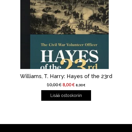
Williams, T. Harry: Hayes of the 23rd
Alkuperäinen
Nykyinen
10,00
€
8,00
€
8,00
€
hinta
hinta
Lisää ostoskoriin
oli:
on:
10,00 €.
8,00 €.