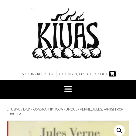
Skip
to
content
SIGN IN / REGISTER
0 ITEMS - 0,00 €
CHECKOUT
ETUSIVU
/
DIVARIOSASTO
/
FIKTIO JA RUNOUS
/ VERNE, JULES: PARIISI 1900-
LUVULLA