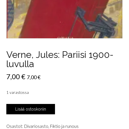
Verne, Jules: Pariisi 1900-
luvulla
7,00
€
7,00
€
1 varastossa
Verne,
Lisää ostoskoriin
Jules:
Pariisi
1900-
Osastot:
Divariosasto
,
Fiktio ja runous