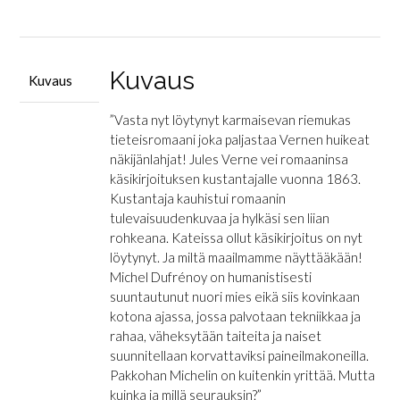
luvulla
määrä
Kuvaus
Kuvaus
”Vasta nyt löytynyt karmaisevan riemukas
tieteisromaani joka paljastaa Vernen huikeat
näkijänlahjat! Jules Verne vei romaaninsa
käsikirjoituksen kustantajalle vuonna 1863.
Kustantaja kauhistui romaanin
tulevaisuudenkuvaa ja hylkäsi sen liian
rohkeana. Kateissa ollut käsikirjoitus on nyt
löytynyt. Ja miltä maailmamme näyttääkään!
Michel Dufrénoy on humanistisesti
suuntautunut nuori mies eikä siis kovinkaan
kotona ajassa, jossa palvotaan tekniikkaa ja
rahaa, väheksytään taiteita ja naiset
suunnitellaan korvattaviksi paineilmakoneilla.
Pakkohan Michelin on kuitenkin yrittää. Mutta
kuinka ja millä seurauksin?”