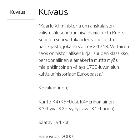
Kuvaus
Kuvaus
”Kaarle XII:n historia on ranskalaisen
valistusfilosofin kuuluisa elämäkerta Ruotsi-
Suomen suurvaltakauden viimeisestä
hallitsijasta, joka eli vv. 1682-1718. Voltairen
teos on historiallisen kirjallisuuden klassikko,
persoonallinen elämäkerta mutta myös
mielenkiintoinen väläys 1700-luvun alun
kulttuurihistoriaan Euroopassa.”
Kovakantinen;
Kunto K4 (K5=Uusi, K4=Erinomainen,
K3=hyvä, K2=tyydyttävä, K1=huono);
Saatavilla 1 kpl;
Painovuosi 2000;