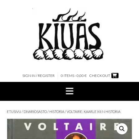
Skip
to
content
SIGN IN / REGISTER
0 ITEMS - 0,00 €
CHECKOUT
ETUSIVU
/
DIVARIOSASTO
/
HISTORIA
/ VOLTAIRE: KAARLE XII:N HISTORIA