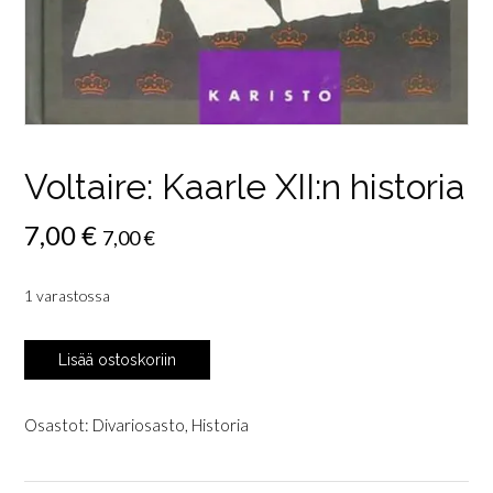
Voltaire: Kaarle XII:n historia
7,00
€
7,00
€
1 varastossa
Voltaire:
Lisää ostoskoriin
Kaarle
XII:n
historia
Osastot:
Divariosasto
,
Historia
määrä