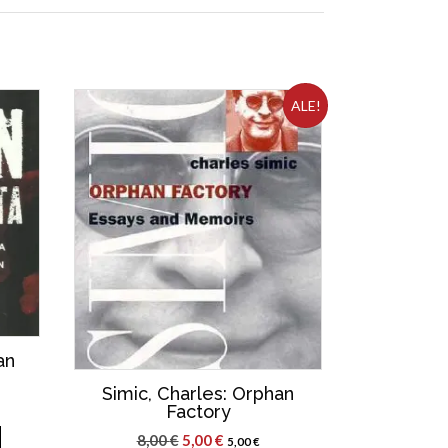
ALE!
an
Simic, Charles: Orphan
Factory
Alkuperäinen
Nykyinen
8,00
€
5,00
€
5,00
€