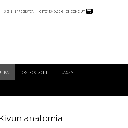
SIGN IN / REGISTER
0 ITEMS - 0,00 €
CHECKOUT
UPPA
OSTOSKORI
KASSA
: Kivun anatomia