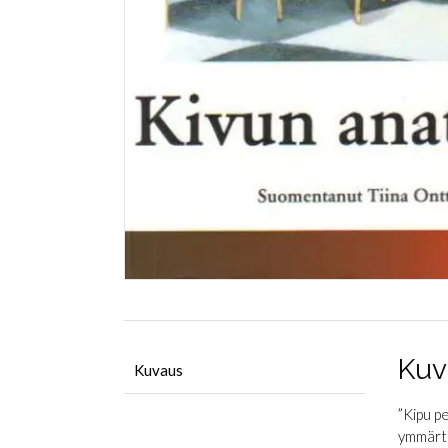
Kuv
Kuvaus
”Kipu p
ymmärtää