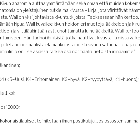
 Kivun anatomia auttaa ymmärtämään sekä omaa että muiden kokemaa k
natomia on yleistajuinen tutkielma kivusta – kirja, jota värittävät h
sta. Wall on yksi johtavista kivuntutkijoista. Teoksessaan hän kertoo,
mään kipua. Wall kuvailee kivun hoidon eri muotoja lääkkeiden ja kiru
tioon ja yrttilääkintään asti, unohtamatta lumelääkkeitä. Wall kertoo
tumiseen. Hän tarinoi ihmisistä, jotka nauttivat kivusta, ja niistä vaike
 pidetään normaalista elämänkulusta poikkeavana satunnaisena ja epä
ämä ilmiö on itse asiassa tärkeä osa normaalia tietoista minäämme.”
kantinen;
K4 (K5=Uusi, K4=Erinomainen, K3=hyvä, K2=tyydyttävä, K1=huono);
la 1 kpl;
osi 2000;
€ kokonaistilaukset toimitetaan ilman postikuluja. Jos ostosten summa on