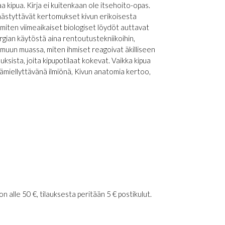
ipua. Kirja ei kuitenkaan ole itsehoito-opas.
ämmästyttävät kertomukset kivun erikoisesta
 miten viimeaikaiset biologiset löydöt auttavat
rgian käytöstä aina rentoutustekniikoihin,
 muun muassa, miten ihmiset reagoivat äkilliseen
uksista, joita kipupotilaat kokevat. Vaikka kipua
miellyttävänä ilmiönä, Kivun anatomia kertoo,
 alle 50 €, tilauksesta peritään 5 € postikulut.