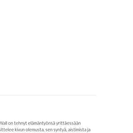
 Wall on tehnyt elämäntyönsä yrittäessään
sittelee kivun olemusta, sen syntyä, aistimista ja