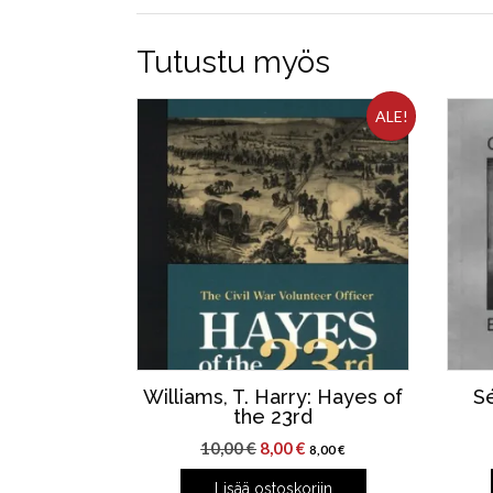
Tutustu myös
ALE!
Williams, T. Harry: Hayes of
Sé
the 23rd
Alkuperäinen
Nykyinen
10,00
€
8,00
€
8,00
€
hinta
hinta
Lisää ostoskoriin