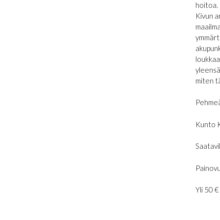
hoitoa.
Kivun a
maailma
ymmärtä
akupunk
loukkaan
yleensä
miten t
Pehmeä
Kunto 
Saatavil
Painovu
Yli 50 