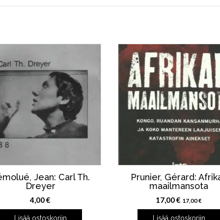
molué, Jean: Carl Th.
Prunier, Gérard: Afrik
Dreyer
maailmansota
4,00
€
17,00
€
17,00
€
Lisää ostoskoriin
Lisää ostoskoriin