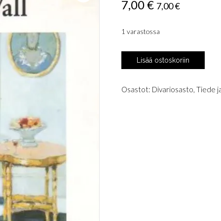
7,00
€
7,00
€
1 varastossa
Wall,
Lisää ostoskoriin
Patrick:
Kivun
anatomia
Osastot:
Divariosasto
,
Tiede j
määrä