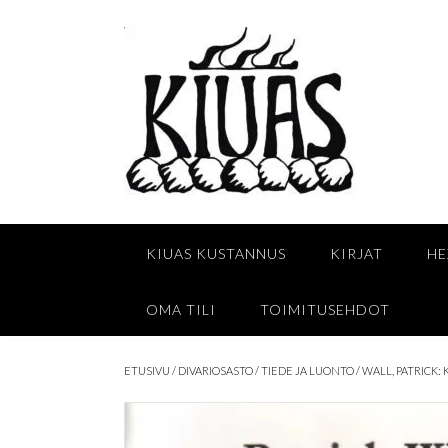
Skip
to
content
KIUAS KUSTANNUS
KIRJAT
HE
OMA TILI
TOIMITUSEHDOT
ETUSIVU
/
DIVARIOSASTO
/
TIEDE JA LUONTO
/ WALL, PATRICK: