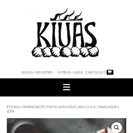
Skip
to
content
SIGN IN / REGISTER
0 ITEMS - 0,00 €
CHECKOUT
ETUSIVU
/
DIVARIOSASTO
/
FIKTIO JA RUNOUS
/ WELLS, H. G.: MAAILMOJEN
SOTA