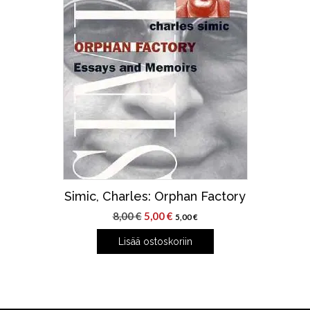
Simic, Charles: Orphan Factory
Alkuperäinen
Nykyinen
8,00
€
5,00
€
5,00
€
hinta
hinta
Lisää ostoskoriin
oli:
on:
8,00 €.
5,00 €.