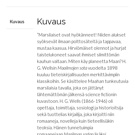
määrä
Kuvaus
Kuvaus
”Marsilaiset ovat hyökänneet! Niiden alukset
syöksevät ilmaan polttosäteitä ja tappavaa,
mustaa kaasua. Hirviömäiset olennot ja hurjat
taistelukoneet saavat ihmiset silmittömän
kauhun valtaan. Miten käy planeetta Maan? H.
G. Wellsin
Maailmojen sota
vuodelta 1898
kuuluu tieteiskirjallisuuden merkittävimpiin
klassikoihin. Se käsittelee Maahan tunkeutuvia
marsilaisia tavalla, joka on jättänyt
lähtemättömän jälkensä science fictionin
kuvastoon. H. G. Wells (1866-1946) oli
opettaja, toimittaja, sosiologi ja historioitsija
sekä tuottelias kirjailija, joka kirjoitti niin
romaaneja, novelleja kuin tieteellisiäkin
teoksia. Hänen tunnetuimpia
romaanejaan
Maailman sodan
lisäksi