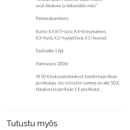
ovat
Aikakone
ja
Näkymätön mies
.”
Pehmeäkantinen;
Kunto K3 (K5=Uusi, K4=Erinomainen,
K3=hyvä, K2=tyydyttävä, K1=huono);
Saatavilla 1 kpl;
Painovuosi 2006;
Yli 50 € kokonaistilaukset toimitetaan ilman
postikuluja. Jos ostosten summa on alle 50 €,
tilauksesta peritään 5 € postikulut.
Tutustu myös