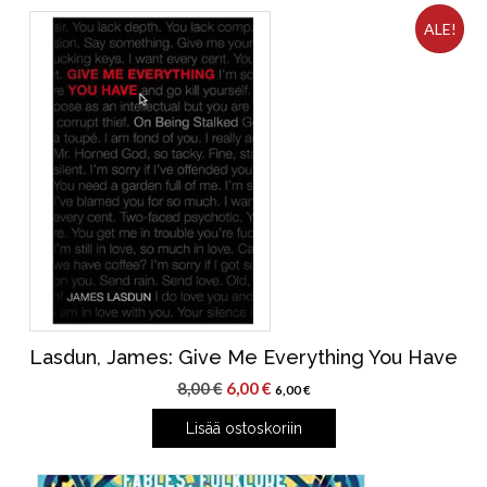
ALE!
Lasdun, James: Give Me Everything You Have
Alkuperäinen
Nykyinen
8,00
€
6,00
€
6,00
€
hinta
hinta
Lisää ostoskoriin
oli:
on:
8,00 €.
6,00 €.