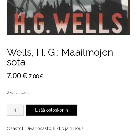
Wells, H. G.: Maailmojen
sota
7,00
€
7,00
€
2 varastossa
Wells,
Lisää ostoskoriin
H.
G.:
Maailmojen
Osastot:
Divariosasto
,
Fiktio ja runous
sota