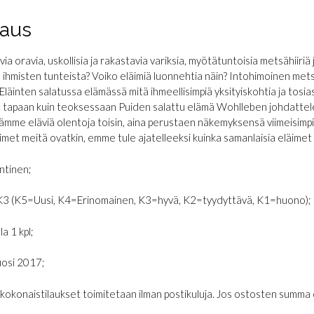
aus
ia oravia, uskollisia ja rakastavia variksia, myötätuntoisia metsähiiriä 
 ihmisten tunteista? Voiko eläimiä luonnehtia näin? Intohimoinen mets
Eläinten salatussa elämässä mitä ihmeellisimpiä yksityiskohtia ja tosias
tapaan kuin teoksessaan Puiden salattu elämä Wohlleben johdattele
ämme eläviä olentoja toisin, aina perustaen näkemyksensä viimeisimpiin t
äimet meitä ovatkin, emme tule ajatelleeksi kuinka samanlaisia eläimet 
ntinen;
K3 (K5=Uusi, K4=Erinomainen, K3=hyvä, K2=tyydyttävä, K1=huono);
la 1 kpl;
osi 2017;
€ kokonaistilaukset toimitetaan ilman postikuluja. Jos ostosten summa on