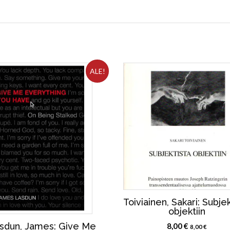
ALE!
Toiviainen, Sakari: Subje
objektiin
sdun, James: Give Me
8,00
€
8,00
€