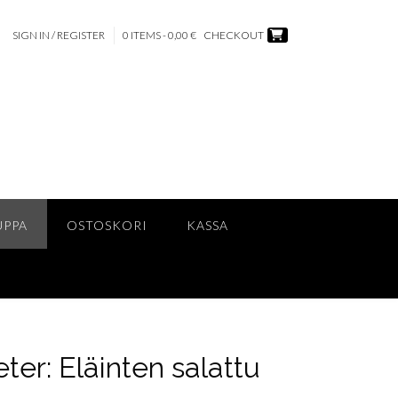
SIGN IN / REGISTER
0 ITEMS - 0,00 €
CHECKOUT
UPPA
OSTOSKORI
KASSA
ter: Eläinten salattu