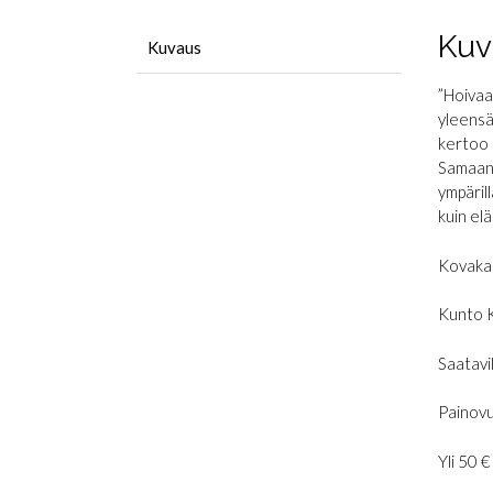
Kuv
Kuvaus
”Hoivaav
yleensä
kertoo 
Samaan 
ympärill
kuin el
Kovaka
Kunto 
Saatavil
Painovu
Yli 50 