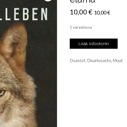
10,00
€
10,00
€
1 varastossa
Wohlleben,
Lisää ostoskoriin
Peter:
Eläinten
salattu
Osastot:
Divariosasto
,
Muut
elämä
määrä