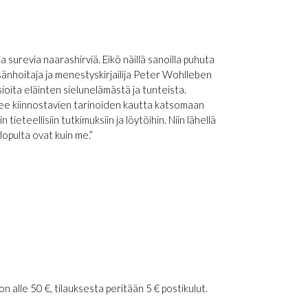
ja surevia naarashirviä. Eikö näillä sanoilla puhuta
änhoitaja ja menestyskirjailija Peter Wohlleben
ioita eläinten sielunelämästä ja tunteista.
e kiinnostavien tarinoiden kautta katsomaan
ieteellisiin tutkimuksiin ja löytöihin. Niin lähellä
lopulta ovat kuin me.”
 alle 50 €, tilauksesta peritään 5 € postikulut.