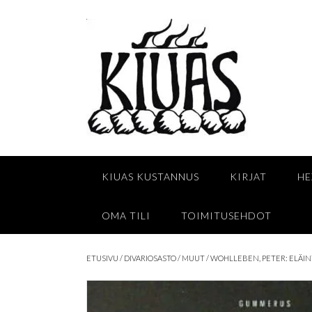
Skip
to
content
KIUAS KUSTANNUS
KIRJAT
HE
OMA TILI
TOIMITUSEHDOT
ETUSIVU
/
DIVARIOSASTO
/
MUUT
/ WOHLLEBEN, PETER: ELÄI