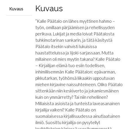
määrä
Kuvaus
Kuvaus
”Kalle Päätalo on lähes myyttinen hahmo –
työn, omillaan pärjäämisen ja rehellisyyden
perikuva. Lukijat ja media loivat Päätalosta
tuhkimotarinan sankarin, ja tätä käsitystä
Päätalo itsekin vahvisti lukuisissa
haastatteluissa ja Iijoki-sarjassaan. Mutta
millainen oli mies myytin takana? Kalle Päätalo
– Kirjailijan elämä tuo esiin todellisen,
inhimillisemmän Kalle Päätalon: epävarman,
pikkutarkan, työhönsä liikaakin uppoutuvan
miehen kirjavine naissuhteineen. Oliko Päätalo
sittenkään niin keskiverto ja jokamiesmäinen
kuin on ymmärretty? Tai niin rehellinen?
Millaisista asioista ja tunteista laveasanainen
kirjailija vaikeni? Kalle Päätalo on
suomalaisessa kirjallisuudessa ainutlaatuinen
ilmiö. Suosittu kirjailija on pysytellyt
levikkilistojen kärjessä vuosikymmenestä