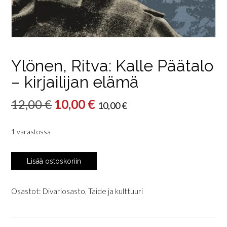
Ylönen, Ritva: Kalle Päätalo
– kirjailijan elämä
Alkuperäinen
Nykyinen
12,00
€
10,00
€
10,00
€
hinta
hinta
1 varastossa
oli:
on:
12,00 €.
10,00 €.
Ylönen,
Lisää ostoskoriin
Ritva:
Kalle
Päätalo
Osastot:
Divariosasto
,
Taide ja kulttuuri
-
kirjailijan
elämä