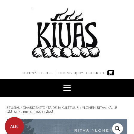
Skip
to
content
SIGN IN / REGISTER
0 ITEMS - 0,00 €
CHECKOUT
ETUSIVU
/
DIVARIOSASTO
/
TAIDE JA KULTTUURI
/ YLÖNEN, RITVA: KALLE
PÄÄTALO – KIRJAILIJAN ELÄMÄ
ALE!