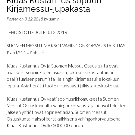
Kiuas Kustannus sopuun
Kirjamessu-jupakasta
Posted on
3.12.2018
by
admin
LEHDISTÖTIEDOTE 3.12.2018
SUOMEN MESSUT MAKSOI VAHINGONKORVAUSTA KIUAS
KUSTANNUKSELLE
Kiuas Kustannus Oy ja Suomen Messut Osuuskunta ovat
päässeet sopimukseen asiassa, joka koski kustantamon
osallistumisen perumista Helsingin Kirjamessuille lokakuun
lopulla. Asia herätti tuolloin runsaasti julkista keskustelua.
Kiuas Kustannus Oy vaati sopimusrikkomuksesta Suomen
Messut Osuuskunnalta vahingonkorvausta ja neuvotteluiden
jälkeen yhtiöt ovat sopineet asian. Suomen Messut
Osuuskunta maksoi kertakaikkisena vahingonkorvauksena
Kiuas Kustannus Oy:lle 2000,00 euroa.