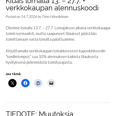
Kiuas lomalla 13. – 27.7. +
verkkokaupan alennuskoodi
Posted on
14.7.2026
by
Timo Hännikäinen
Olemme lomalla 13.7. – 27.7. Lomajakson aikana verkkokauppa
toimii normaalisti, mutta saapuneet tilaukset päästään
toimittamaan vasta lomalta palattuamme.
Kirjoittamalla verkkokaupan lomakkeeseen kuponkinkoodin
”lomillelompsis” saa 10% alennuksen kaikista tilauksista
hyvityksenä pidemmästä toimitusajasta.
Jaa tämä:
TIEDOTE: Muutoksia