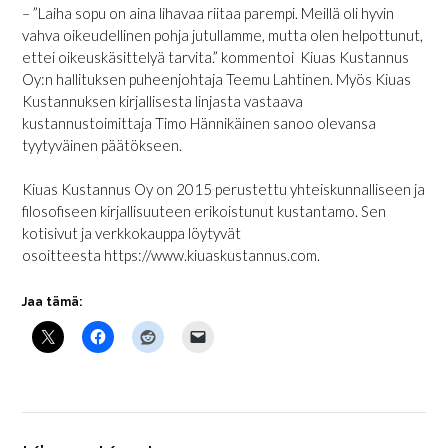
– ”Laiha sopu on aina lihavaa riitaa parempi. Meillä oli hyvin
vahva oikeudellinen pohja jutullamme, mutta olen helpottunut,
ettei oikeuskäsittelyä tarvita.” kommentoi Kiuas Kustannus
Oy:n hallituksen puheenjohtaja Teemu Lahtinen. Myös Kiuas
Kustannuksen kirjallisesta linjasta vastaava
kustannustoimittaja Timo Hännikäinen sanoo olevansa
tyytyväinen päätökseen.
Kiuas Kustannus Oy on 2015 perustettu yhteiskunnalliseen ja
filosofiseen kirjallisuuteen erikoistunut kustantamo. Sen
kotisivut ja verkkokauppa löytyvät
osoitteesta
https://www.kiuaskustannus.com
.
Jaa tämä: