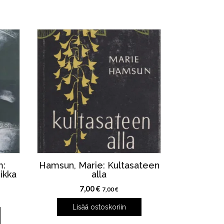
m:
Hamsun, Marie: Kultasateen
ikka
alla
7,00
€
7,00
€
Lisää ostoskoriin