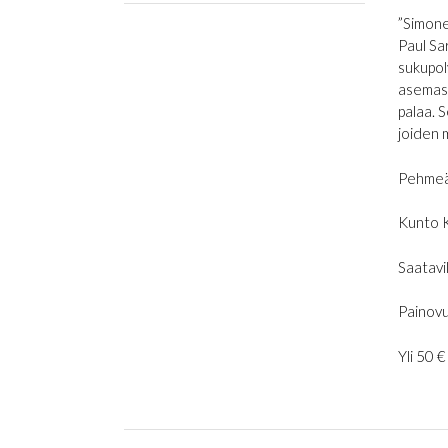
”Simone 
Paul Sa
sukupol
asemast
palaa. S
joiden 
Pehmeä
Kunto 
Saatavil
Painovu
Yli 50 