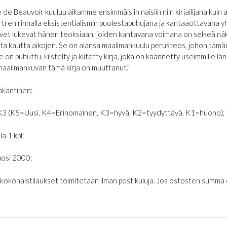
de Beauvoir kuuluu aikamme ensimmäisiin naisiin niin kirjailijana kuin 
rtren rinnalla eksistentialismin puolestapuhujana ja kantaaottavana y
vet lukevat hänen teoksiaan, joiden kantavana voimana on selkeä näkem
a kautta aikojen. Se on alansa maailmankuulu perusteos, johon tämän 
e on puhuttu, kiistelty ja kiitetty kirja, joka on käännetty useimmille län
maailmankuvan tämä kirja on muuttanut.”
kantinen;
K3 (K5=Uusi, K4=Erinomainen, K3=hyvä, K2=tyydyttävä, K1=huono);
la 1 kpl;
osi 2000;
€ kokonaistilaukset toimitetaan ilman postikuluja. Jos ostosten summa on