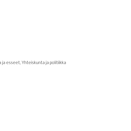
a ja esseet
,
Yhteiskunta ja politiikka