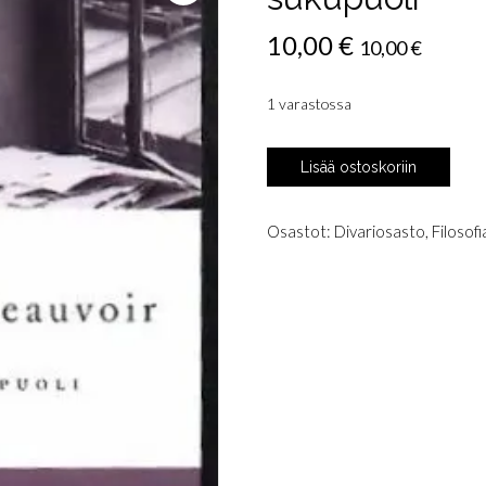
10,00
€
10,00
€
1 varastossa
Beauvoir,
Lisää ostoskoriin
Simone
de:
Toinen
Osastot:
Divariosasto
,
Filosofi
sukupuoli
määrä