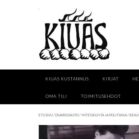
Skip
to
content
KIUAS KUSTANNUS
KIRJAT
HE
OMA TILI
TOIMITUSEHDOT
ETUSIVU
/
DIVARIOSASTO
/
YHTEISKUNTA JA POLITIIKKA
/ BEAU