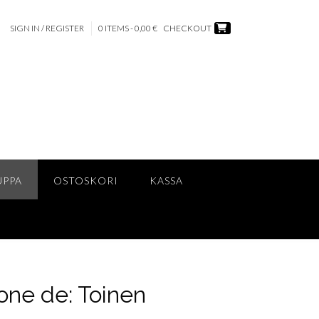
SIGN IN / REGISTER
0 ITEMS - 0,00 €
CHECKOUT
UPPA
OSTOSKORI
KASSA
one de: Toinen