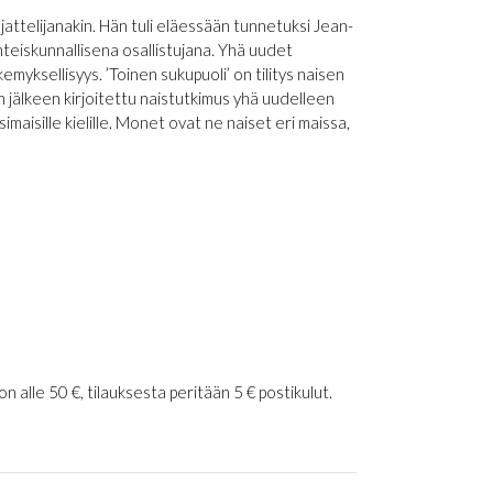
ajattelijanakin. Hän tuli eläessään tunnetuksi Jean-
hteiskunnallisena osallistujana. Yhä uudet
yksellisyys. ’Toinen sukupuoli’ on tilitys naisen
jälkeen kirjoitettu naistutkimus yhä uudelleen
simaisille kielille. Monet ovat ne naiset eri maissa,
 alle 50 €, tilauksesta peritään 5 € postikulut.