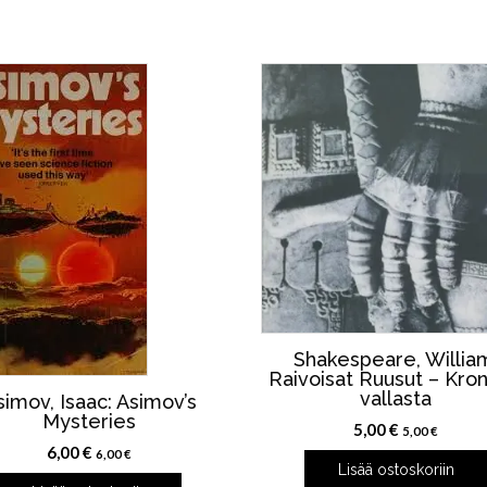
Shakespeare, Willia
Raivoisat Ruusut – Kron
vallasta
simov, Isaac: Asimov’s
Mysteries
5,00
€
5,00
€
6,00
€
6,00
€
Lisää ostoskoriin