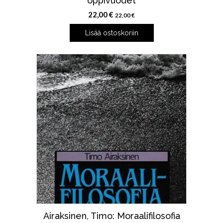
oppivuodet
22,00
€
22,00
€
Lisää ostoskoriin
Airaksinen, Timo: Moraalifilosofia