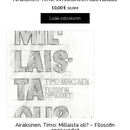
10,00
€
10,00
€
Lisää ostoskoriin
Airaksinen, Timo: Millaista oli? – Filosofin