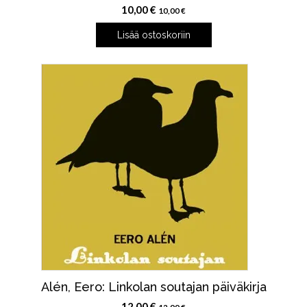
10,00
€
10,00
€
Lisää ostoskoriin
Alén, Eero: Linkolan soutajan päiväkirja
12,00
€