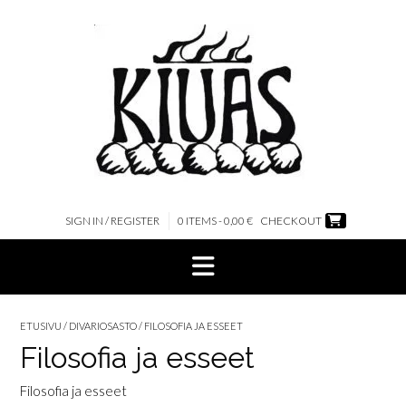
Skip
to
content
SIGN IN / REGISTER
0 ITEMS - 0,00 €
CHECKOUT
ETUSIVU
/
DIVARIOSASTO
/ FILOSOFIA JA ESSEET
Filosofia ja esseet
Filosofia ja esseet