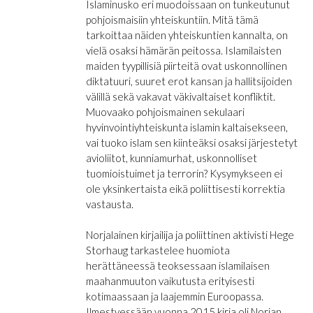
Islaminusko eri muodoissaan on tunkeutunut
pohjoismaisiin yhteiskuntiin. Mitä tämä
tarkoittaa näiden yhteiskuntien kannalta, on
vielä osaksi hämärän peitossa. Islamilaisten
maiden tyypillisiä piirteitä ovat uskonnollinen
diktatuuri, suuret erot kansan ja hallitsijoiden
välillä sekä vakavat väkivaltaiset konfliktit.
Muovaako pohjoismainen sekulaari
hyvinvointiyhteiskunta islamin kaltaisekseen,
vai tuoko islam sen kiinteäksi osaksi järjestetyt
avioliitot, kunniamurhat, uskonnolliset
tuomioistuimet ja terrorin? Kysymykseen ei
ole yksinkertaista eikä poliittisesti korrektia
vastausta.
Norjalainen kirjailija ja poliittinen aktivisti Hege
Storhaug tarkastelee huomiota
herättäneessä teoksessaan islamilaisen
maahanmuuton vaikutusta erityisesti
kotimaassaan ja laajemmin Euroopassa.
Ilmestyessään vuonna 2015 kirja oli Norjan