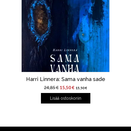
Harri Linnera: Sama vanha sade
Alkuperäinen
Nykyinen
24,85
€
15,50
€
15,50
€
hinta
hinta
Lisää ostoskoriin
oli:
on:
24,85 €.
15,50 €.