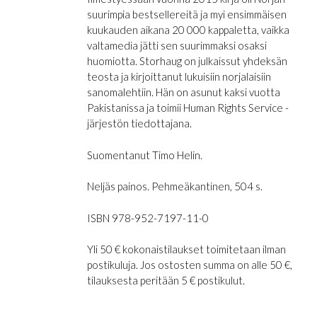
suurimpia bestsellereitä ja myi ensimmäisen
kuukauden aikana 20 000 kappaletta, vaikka
valtamedia jätti sen suurimmaksi osaksi
huomiotta. Storhaug on julkaissut yhdeksän
teosta ja kirjoittanut lukuisiin norjalaisiin
sanomalehtiin. Hän on asunut kaksi vuotta
Pakistanissa ja toimii Human Rights Service -
järjestön tiedottajana.
Suomentanut Timo Helin.
Neljäs painos. Pehmeäkantinen, 504 s.
ISBN 978-952-7197-11-0
Yli 50 € kokonaistilaukset toimitetaan ilman
postikuluja. Jos ostosten summa on alle 50 €,
tilauksesta peritään 5 € postikulut.