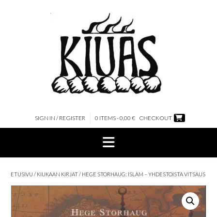
Skip
to
content
SIGN IN / REGISTER
0 ITEMS - 0,00 €
CHECKOUT
ETUSIVU
/
KIUKAAN KIRJAT
/ HEGE STORHAUG: ISLAM – YHDESTOISTA VITSAUS