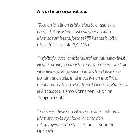
Arvosteluissa sanottua:
”Teos on kriittinen ja lähdeluetteloltaan laaja
pamflettikirja islaminuskosta ja Euroopan
islamisoitumisesta, josta tekijä kantaa huolta.”
(Pasi Pulju, Parole 3/2019)
”Kirjoittaja, vasemmistotaustainen rauhanaktivisti
Hege Storhaug on taustoiltaan kaikkea muuta kuin
vihanlietsoja. Kirjassaan hän käyttää tilastoja ja
poliisin raportteja, mitä massiivinen muslimien
maahanmuutto on aiheuttanut Norjassa, Ruotsissa
ja Ranskassa.”
(Ismo Vornanen, Kuopion
Kaupunkilehti)
”Islam – yhdestoista vitsaus on paitsi tietoteos
islamista myös ajankuva länsimaiden
tekopyhyydestä.”
(Maria Asunta, Suomen
Uutiset)