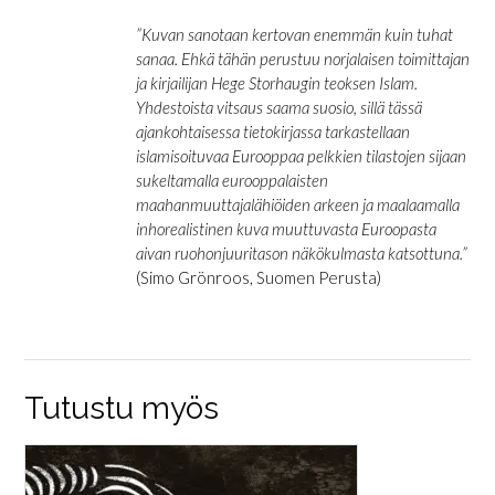
”Kuvan sanotaan kertovan enemmän kuin tuhat
sanaa. Ehkä tähän perustuu norjalaisen toimittajan
ja kirjailijan Hege Storhaugin teoksen Islam.
Yhdestoista vitsaus saama suosio, sillä tässä
ajankohtaisessa tietokirjassa tarkastellaan
islamisoituvaa Eurooppaa pelkkien tilastojen sijaan
sukeltamalla eurooppalaisten
maahanmuuttajalähiöiden arkeen ja maalaamalla
inhorealistinen kuva muuttuvasta Euroopasta
aivan ruohonjuuritason näkökulmasta katsottuna.”
(Simo Grönroos, Suomen Perusta)
Tutustu myös