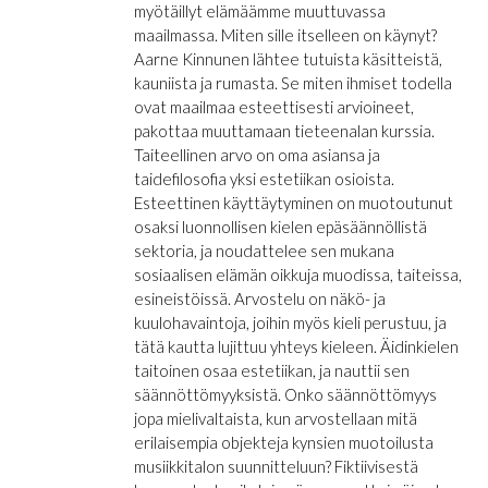
myötäillyt elämäämme muuttuvassa
maailmassa. Miten sille itselleen on käynyt?
Aarne Kinnunen lähtee tutuista käsitteistä,
kauniista ja rumasta. Se miten ihmiset todella
ovat maailmaa esteettisesti arvioineet,
pakottaa muuttamaan tieteenalan kurssia.
Taiteellinen arvo on oma asiansa ja
taidefilosofia yksi estetiikan osioista.
Esteettinen käyttäytyminen on muotoutunut
osaksi luonnollisen kielen epäsäännöllistä
sektoria, ja noudattelee sen mukana
sosiaalisen elämän oikkuja muodissa, taiteissa,
esineistöissä. Arvostelu on näkö- ja
kuulohavaintoja, joihin myös kieli perustuu, ja
tätä kautta lujittuu yhteys kieleen. Äidinkielen
taitoinen osaa estetiikan, ja nauttii sen
säännöttömyyksistä. Onko säännöttömyys
jopa mielivaltaista, kun arvostellaan mitä
erilaisempia objekteja kynsien muotoilusta
musiikkitalon suunnitteluun? Fiktiivisestä