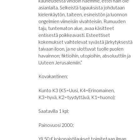
kauneudesta vihdoin näemme, ettei näin ole
asianlaita. Selkeistä tapauksista johdutaan
kielenkäytön, taiteen, esineistön ja luonnon
ongelmien viimeisiin vivahteisiin. Rumuuden
taju, tuntematon alue, avaa käsitteet
entisestä poikkeavasti. Esteettiset
kokemukset vaihtelevat syvästä järkytyksestä
taivaan iloon, ja ne ulottuvat tuolle puolen
havainnon; fiktioihin, utopioihin, absoluuttiin ja
Uuteen Jerusalemiin.”
Kovakantinen;
Kunto K3 (K5=Uusi, K4=Erinomainen,
K3=hyvä, K2=tyydyttävä, K1=huono);
Saatavilla 1 kpl;
Painovuosi 2000;
Yli 50 € kokonaistilaukset toimitetaan ilman