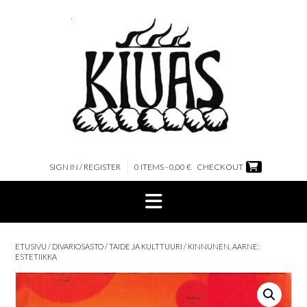
Skip
to
content
SIGN IN / REGISTER
0 ITEMS - 0,00 €
CHECKOUT
ETUSIVU
/
DIVARIOSASTO
/
TAIDE JA KULTTUURI
/ KINNUNEN, AARNE:
ESTETIIKKA