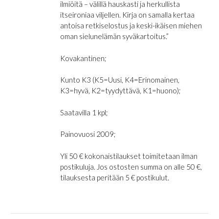
ilmiöitä – välillä hauskasti ja herkullista
itseironiaa viljellen. Kirja on samalla kertaa
antoisa retkiselostus ja keski-ikäisen miehen
oman sielunelämän syväkartoitus.”
Kovakantinen;
Kunto K3 (K5=Uusi, K4=Erinomainen,
K3=hyvä, K2=tyydyttävä, K1=huono);
Saatavilla 1 kpl;
Painovuosi 2009;
Yli 50 € kokonaistilaukset toimitetaan ilman
postikuluja. Jos ostosten summa on alle 50 €,
tilauksesta peritään 5 € postikulut.