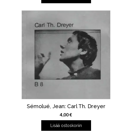
10,00 €.
8,00 €.
Sémolué, Jean: Carl Th. Dreyer
4,00
€
Lisää ostoskoriin