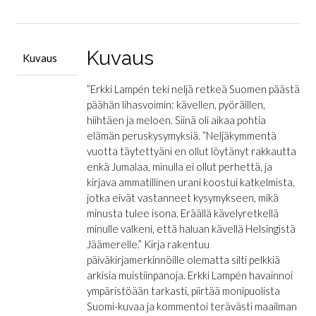
läpi
Suomen
määrä
Kuvaus
Kuvaus
”Erkki Lampén teki neljä retkeä Suomen päästä
päähän lihasvoimin: kävellen, pyöräillen,
hiihtäen ja meloen. Siinä oli aikaa pohtia
elämän peruskysymyksiä. ”Neljäkymmentä
vuotta täytettyäni en ollut löytänyt rakkautta
enkä Jumalaa, minulla ei ollut perhettä, ja
kirjava ammatillinen urani koostui katkelmista,
jotka eivät vastanneet kysymykseen, mikä
minusta tulee isona. Eräällä kävelyretkellä
minulle valkeni, että haluan kävellä Helsingistä
Jäämerelle.” Kirja rakentuu
päiväkirjamerkinnöille olematta silti pelkkiä
arkisia muistiinpanoja. Erkki Lampén havainnoi
ympäristöään tarkasti, piirtää monipuolista
Suomi-kuvaa ja kommentoi terävästi maailman