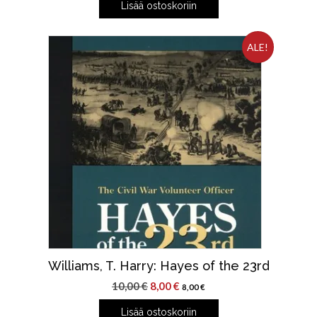
Lisää ostoskoriin
ALE!
Williams, T. Harry: Hayes of the 23rd
Alkuperäinen
Nykyinen
10,00
€
8,00
€
8,00
€
hinta
hinta
Lisää ostoskoriin
oli:
on: