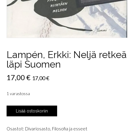
Lampén, Erkki: Neljä retkeä
läpi Suomen
17,00
€
17,00
€
1 varastossa
Lampén,
Lisää ostoskoriin
Erkki:
Neljä
retkeä
Osastot:
Divariosasto
,
Filosofia ja esseet