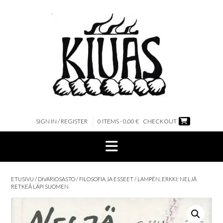
Skip
to
content
SIGN IN / REGISTER
0 ITEMS - 0,00 €
CHECKOUT
ETUSIVU
/
DIVARIOSASTO
/
FILOSOFIA JA ESSEET
/ LAMPÉN, ERKKI: NELJÄ
RETKEÄ LÄPI SUOMEN