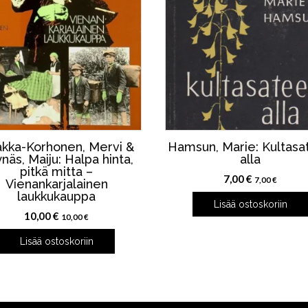
kka-Korhonen, Mervi &
Hamsun, Marie: Kultasa
näs, Maiju: Halpa hinta,
alla
pitkä mitta –
7,00
€
7,00
€
Vienankarjalainen
laukkukauppa
Lisää ostoskoriin
10,00
€
10,00
€
Lisää ostoskoriin