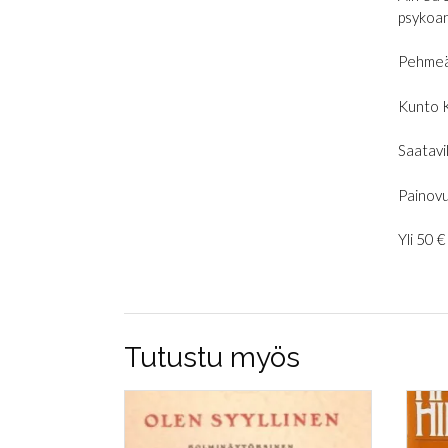
psykoana
Pehmeä
Kunto 
Saatavil
Painovu
Yli 50 
Tutustu myös