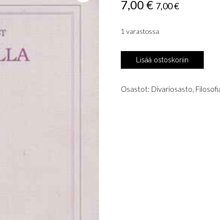
7,00
€
7,00
€
1 varastossa
Sandqvist,
Lisää ostoskoriin
Tom:
Rajamailla
määrä
Osastot:
Divariosasto
,
Filosofi