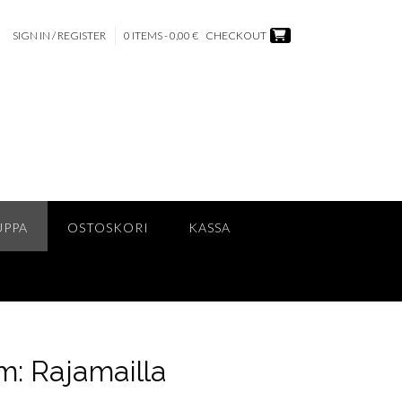
SIGN IN / REGISTER
0 ITEMS - 0,00 €
CHECKOUT
UPPA
OSTOSKORI
KASSA
m: Rajamailla