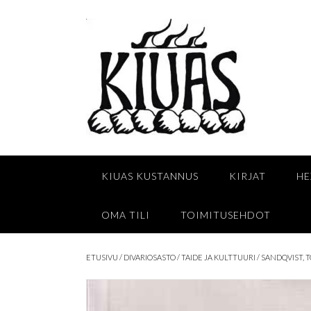
Skip
to
content
KIUAS KUSTANNUS
KIRJAT
HE
OMA TILI
TOIMITUSEHDOT
ETUSIVU
/
DIVARIOSASTO
/
TAIDE JA KULTTUURI
/ SANDQVIST, 