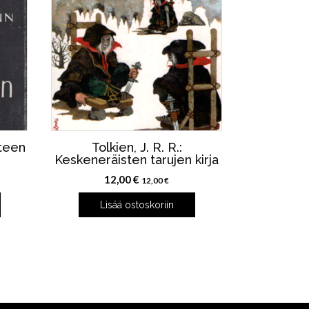
teen
Tolkien, J. R. R.:
Keskeneräisten tarujen kirja
12,00
€
12,00
€
Lisää ostoskoriin