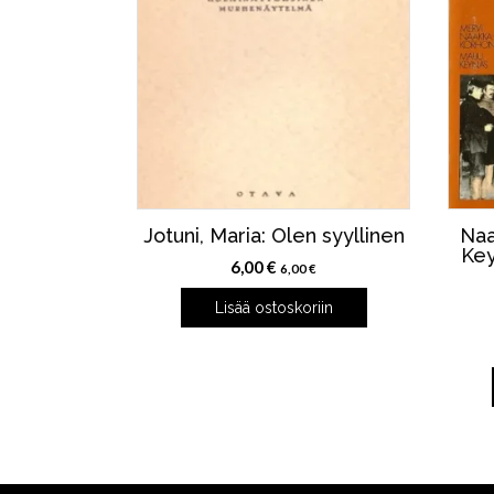
Jotuni, Maria: Olen syyllinen
Naa
Key
6,00
€
6,00
€
Lisää ostoskoriin