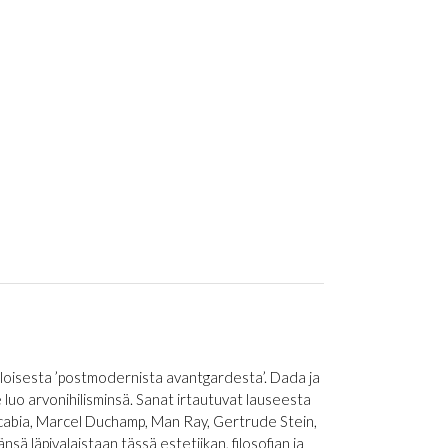
loisesta ’postmodernista avantgardesta’. Dada ja
 luo arvonihilisminsä. Sanat irtautuvat lauseesta
cabia, Marcel Duchamp, Man Ray, Gertrude Stein,
sä läpivalaistaan tässä estetiikan, filosofian ja