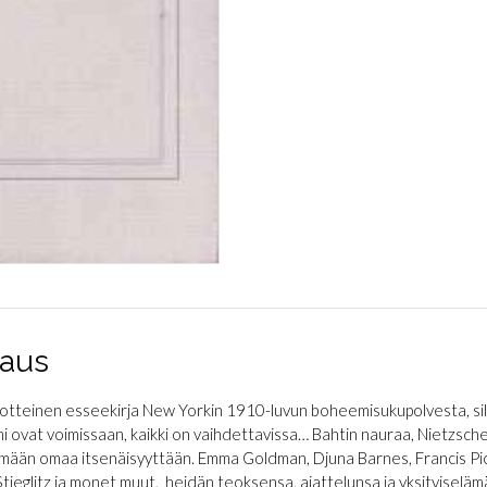
aus
otteinen esseekirja New Yorkin 1910-luvun boheemisukupolvesta, sil
mi ovat voimissaan, kaikki on vaihdettavissa… Bahtin nauraa, Nietzsche
mään omaa itsenäisyyttään. Emma Goldman, Djuna Barnes, Francis Pi
Stieglitz ja monet muut, heidän teoksensa, ajattelunsa ja yksityiselämän