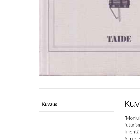
Kuv
Kuvaus
”Moniul
futuris
ilmentä
Alfred 