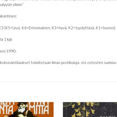
lyysin silmin.”
kantinen;
K3 (K5=Uusi, K4=Erinomainen, K3=hyvä, K2=tyydyttävä, K1=huono);
la 1 kpl;
osi 1990;
€ kokonaistilaukset toimitetaan ilman postikuluja. Jos ostosten summa on