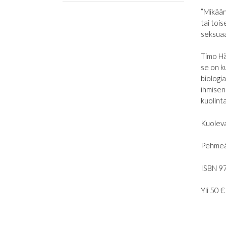
”Mikään
tai toi
seksuaa
Timo Hä
se on k
biologi
ihmisen
kuolint
Kuolevai
Pehmeäk
ISBN 9
Yli 50 