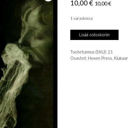
10,00
€
10,00
€
1 varastossa
Timo
Lisää ostoskoriin
Hännikäinen:
Kuolevainen
määrä
Tuotetunnus (SKU):
21
Osastot:
Hexen Press
,
Kiukaan