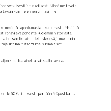
pa sotkuisesti ja tuskallisesti. Niinpä me tavalla
lla tavoin kuin me ennen uhmasimme
rkeimmästä tapahtumasta – kuolemasta. Yhtäältä
sti rönsyilevä pohdinta kuoleman historiasta,
gelma ihmisen tietoisuudelle yleensä ja modernin
tajaisrituaalit, itsemurha, suomalaiset
aljon koluttua aihetta raikkaalla tavalla.
 alle 50 €, tilauksesta peritään 5 € postikulut.