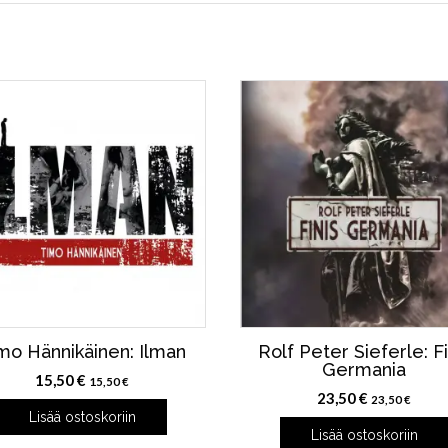
mo Hännikäinen: Ilman
Rolf Peter Sieferle: Fi
Germania
15,50
€
15,50
€
23,50
€
23,50
€
Lisää ostoskoriin
Lisää ostoskoriin