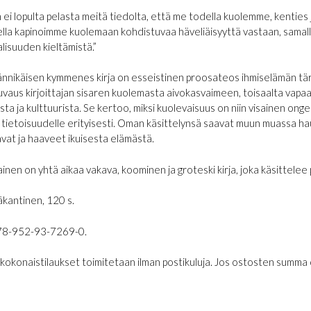
 ei lopulta pelasta meitä tiedolta, että me todella kuolemme, kenties jo
sella kapinoimme kuolemaan kohdistuvaa häveliäisyyttä vastaan, sama
lisuuden kieltämistä.”
nnikäisen kymmenes kirja on esseistinen proosateos ihmiselämän tä
uvaus kirjoittajan sisaren kuolemasta aivokasvaimeen, toisaalta vapaa
asta ja kulttuurista. Se kertoo, miksi kuolevaisuus on niin visainen on
 tietoisuudelle erityisesti. Oman käsittelynsä saavat muun muassa hau
avat ja haaveet ikuisesta elämästä.
nen on yhtä aikaa vakava, koominen ja groteski kirja, joka käsittelee p
antinen, 120 s.
78-952-93-7269-0.
€ kokonaistilaukset toimitetaan ilman postikuluja. Jos ostosten summa on