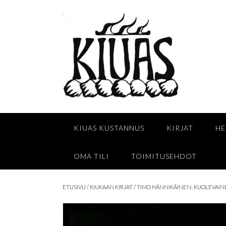
Skip
to
content
KIUAS KUSTANNUS
KIRJAT
HE
OMA TILI
TOIMITUSEHDOT
ETUSIVU
/
KIUKAAN KIRJAT
/ TIMO HÄNNIKÄINEN: KUOLEVAI