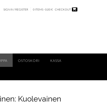
SIGN IN / REGISTER
0 ITEMS - 0,00 €
CHECKOUT
UPPA
OSTOSKORI
KASSA
inen: Kuolevainen