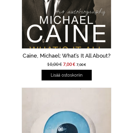
Caine, Michael: What’s It All About?
Alkuperäinen
Nykyinen
10,00
€
7,00
€
7,00
€
hinta
hinta
Lisää ostoskoriin
oli:
on:
10,00 €.
7,00 €.