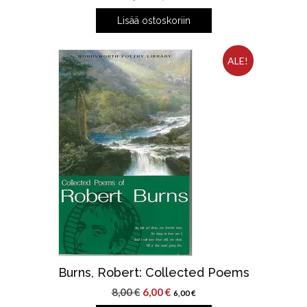
Lisää ostoskoriin
ALE!
Burns, Robert: Collected Poems
Alkuperäinen
Nykyinen
8,00
€
6,00
€
6,00
€
hinta
hinta