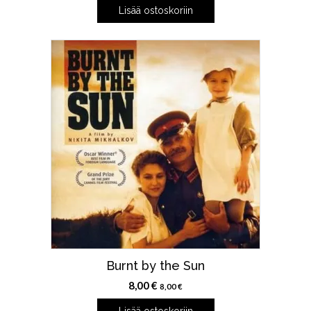
Lisää ostoskoriin
oli:
on:
8,00 €.
6,00 €.
Burnt by the Sun
8,00
€
8,00
€