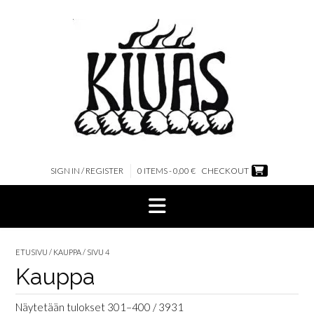
Skip
to
content
SIGN IN / REGISTER
0 ITEMS - 0,00 €
CHECKOUT
ETUSIVU
/
KAUPPA
/ SIVU 4
Kauppa
Näytetään tulokset 301–400 / 3931